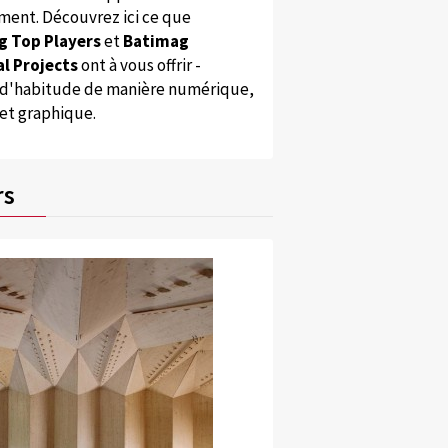
ent. Découvrez ici ce que
g Top Players
et
Batimag
l Projects
ont à vous offrir -
'habitude de manière numérique,
 et graphique.
rs