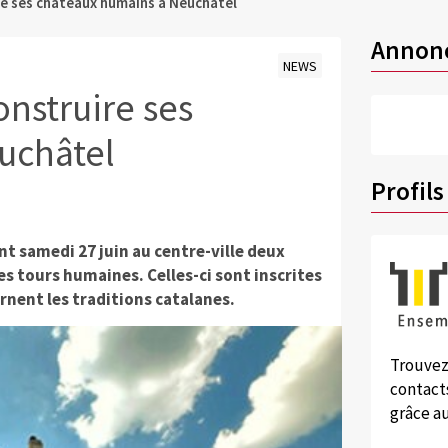
re ses châteaux humains à Neuchâtel
Annon
NEWS
nstruire ses
uchâtel
Profils
t samedi 27 juin au centre-ville deux
s tours humaines. Celles-ci sont inscrites
rnent les traditions catalanes.
Trouvez
contacts
grâce au