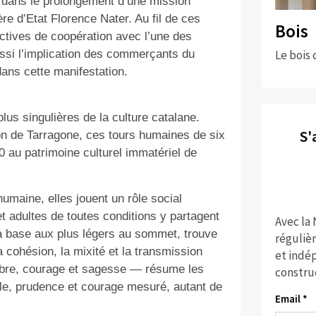
 dans le prolongement d’une mission
re d’Etat Florence Nater. Au fil de ces
Bois
ctives de coopération avec l’une des
ssi l’implication des commerçants du
Le bois 
dans cette manifestation.
lus singulières de la culture catalane.
S'
ion de Tarragone, ces tours humaines de six
0 au patrimoine culturel immatériel de
humaine, elles jouent un rôle social
t adultes de toutes conditions y partagent
Avec la
a base aux plus légers au sommet, trouve
réguliè
 cohésion, la mixité et la transmission
et indép
libre, courage et sagesse — résume les
constru
lle, prudence et courage mesuré, autant de
Email *