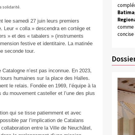
complém
 solidarité.
Batima
Regiona
t lee samedi 27 juin leurs premiers
comme d
. Leur « colla » descendra en cortège et
concise
ers » et des « tabalers » (instruments
imension festive et identitaire. La matinée
ne seconde tour.
Dossie
 de Catalogne n’est pas inconnue. En 2023,
 tours humaines sur la place des Halles.
nt le relais. Fondée en 1969, l’équipe à la
s du mouvement casteller et l’une des plus
tion qui se tisse patiemment et avec
ossible par l’implication de Catalans
e collaboration entre la Ville de Neuchâtel,