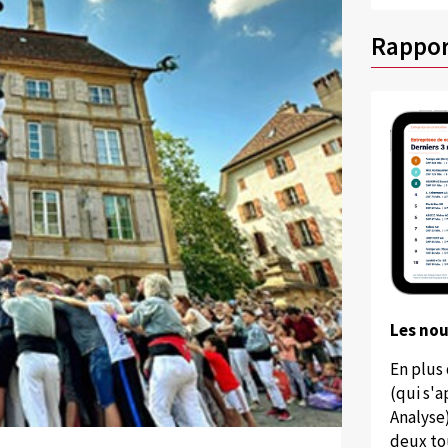
Rappor
Les no
En plus
(qui s'
Analyse
deux to