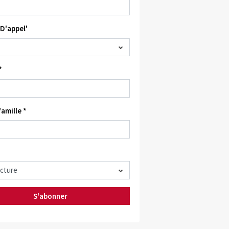
D'appel'
*
amille *
S'abonner