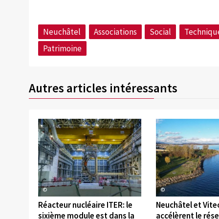
Neuchâtel
Associations
Social
Techniqu
Patrimoine
Autres articles intéressants
©
©
Réacteur nucléaire ITER: le
Neuchâtel et Vite
sixième module est dans la
accélèrent le rés