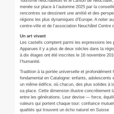
Tourisme neuchâtelois et le canton de Neuchâtel,
menée sur place à l’automne 2025 par la conseillè
rencontres se dessinent une amitié et des perspe
régions les plus dynamiques d’Europe. A noter au
centre-ville et de l’association Neuchâtel Centre 
Un art vivant
Les castells comptent parmi les expressions les p
Apparues il y a plus de deux siècles dans la rég
à dix étages ont été inscrites le 16 novembre 201
l’humanité.
Tradition à la portée universelle et profondément 
fondamental en Catalogne: enfants, adolescents e
un même édifice, où chacun, des plus solides à l
sa place. Cette dimension illustre concrètement la
entre les générations. Leur devise — force, équi
valeurs qui portent chaque tour: confiance mutue
qualités qui trouvent un écho naturel en Suisse