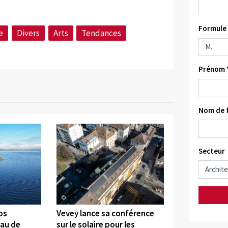
Formule 
e
Divers
Arts
Tendances
Prénom 
Nom de f
Secteur
©
os
Vevey lance sa conférence
eau de
sur le solaire pour les