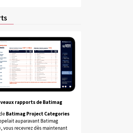
ts
uveaux rapports de Batimag
 de
Batimag Project Categories
appelait auparavant Batimag
), vous recevrez dès maintenant