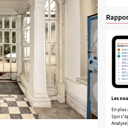
Rappor
Les no
En plus
(qui s'
Analyse