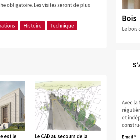
he obligatoire. Les visites seront de plus
Bois
mations
Histoire
Technique
Le bois 
S'
Avec la
réguliè
et indép
constru
©
e est le
Le CAD au secours de la
Email *