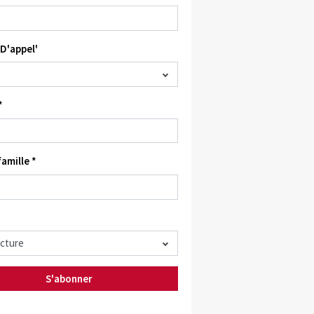
D'appel'
*
amille *
S'abonner