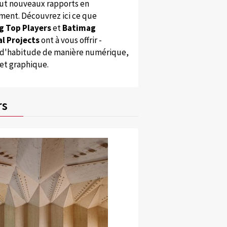
ut nouveaux rapports en
ent. Découvrez ici ce que
g Top Players
et
Batimag
l Projects
ont à vous offrir -
'habitude de manière numérique,
 et graphique.
rs