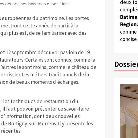
deux to
ses décors, ses boiseries et ses stucs.
complém
Batima
ées européennes du patrimoine. Les portes
Regiona
ettront cette année de partir à la
comme d
ui plus est, de se familiariser avec des
concise
 et 12 septembre découvrir pas loin de 19
staurateurs. Certains sont connus, comme la
Dossie
D’autres le sont moins, comme le château de
 Crissier. Les métiers traditionnels de la
ccasion de beaux moments d’échanges.
r les techniques de restauration du
, il faut pouvoir présenter ce savoir-faire
es d’information, dont deux nouvelles
 de Bretigny-sur-Morrens. Il y présente les
 récentes.