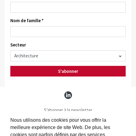
Nom de famille *
Secteur
S'abonner
S’abonner à la newsletter
S’abonner Batimag
Nous utilisons des cookies pour vous offrir la
Contact
meilleure expérience de site Web. De plus, les
Impressum
cookies sont parfois définis par des services