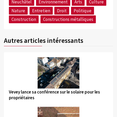
Neuchâtel
Environnement
Arts
Culture
Nature
Entretien
Droit
Politique
Construction
Constructions métalliques
Autres articles intéressants
©
Vevey lance sa conférence sur le solaire pour les
propriétaires