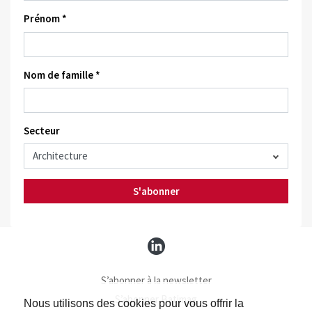
Prénom *
Nom de famille *
Secteur
S'abonner
S’abonner à la newsletter
S’abonner Batimag
Nous utilisons des cookies pour vous offrir la