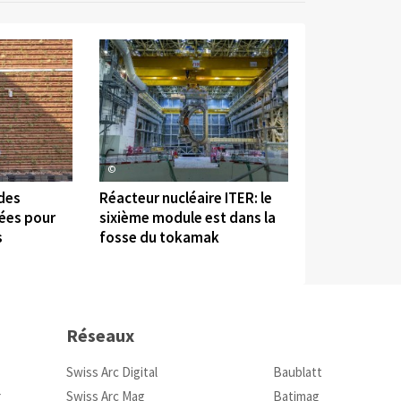
©
 des
Réacteur nucléaire ITER: le
sées pour
sixième module est dans la
s
fosse du tokamak
Réseaux
Swiss Arc Digital
Baublatt
r
Swiss Arc Mag
Batimag