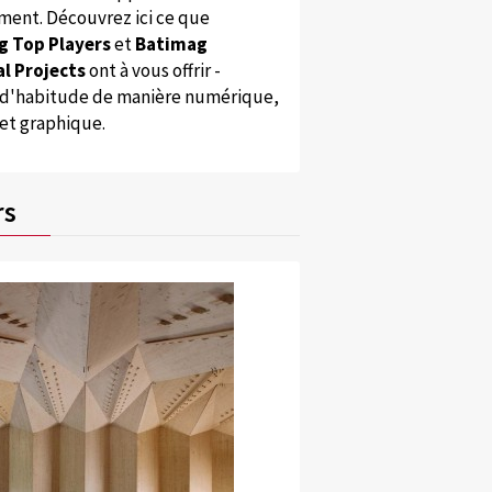
ent. Découvrez ici ce que
g Top Players
et
Batimag
l Projects
ont à vous offrir -
'habitude de manière numérique,
 et graphique.
rs