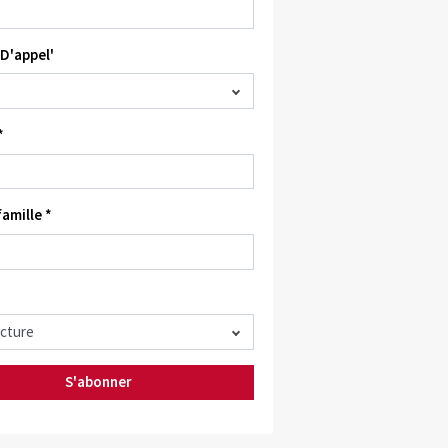
D'appel'
*
amille *
S'abonner