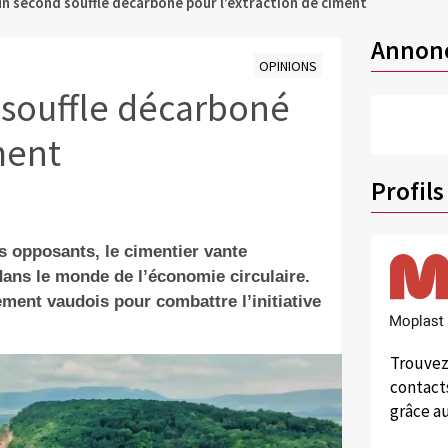
un second souffle décarboné pour l’extraction de ciment
Annon
OPINIONS
 souffle décarboné
ment
Profils
 opposants, le cimentier vante
dans le monde de l’économie circulaire.
ement vaudois pour combattre l’initiative
Trouvez
contacts
grâce au