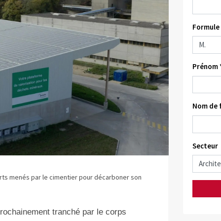
Formule 
Prénom 
Nom de f
Secteur
forts menés par le cimentier pour décarboner son
prochainement tranché par le corps