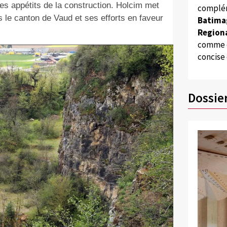
 des appétits de la construction. Holcim met
complém
ns le canton de Vaud et ses efforts en faveur
Batima
Regiona
comme d
concise
Dossie