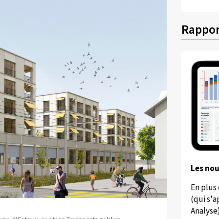
Rappor
Les no
En plus
(qui s'
Analyse