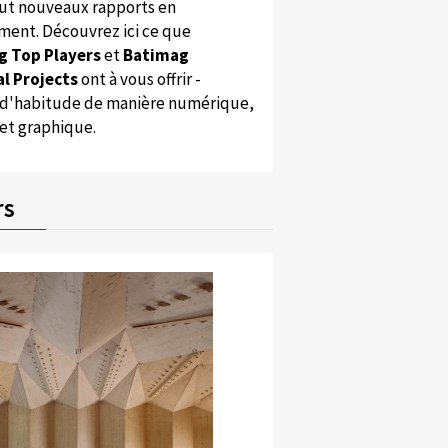
ut nouveaux rapports en
ent. Découvrez ici ce que
g Top Players
et
Batimag
l Projects
ont à vous offrir -
'habitude de manière numérique,
 et graphique.
rs