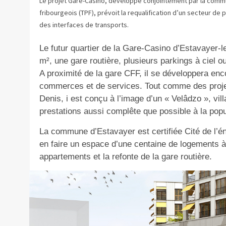
Le projet Gare-Casino, développé conjointement par la commu
fribourgeois (TPF), prévoit la requalification d’un secteur de
des interfaces de transports.
Le futur quartier de la Gare-Casino d’Estavayer-l
m², une gare routière, plusieurs parkings à ciel o
A proximité de la gare CFF, il se développera enc
commerces et de services. Tout comme des projets
Denis, i est conçu à l’image d’un « Velâdzo », vi
prestations aussi complête que possible à la popu
La commune d’Estavayer est certifiée Cité de l’é
en faire un espace d’une centaine de logements
appartements et la refonte de la gare routière.