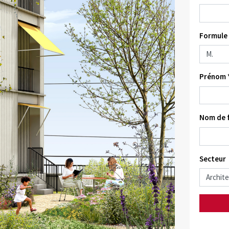
Formule 
Prénom 
Nom de f
Secteur