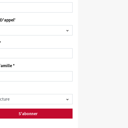
D'appel'
*
amille *
S'abonner