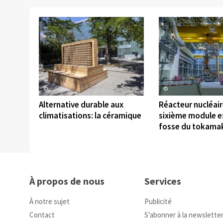
©
©
Alternative durable aux
Réacteur nucléaire
climatisations: la céramique
sixième module es
fosse du tokama
À propos de nous
Services
À notre sujet
Publicité
Contact
S’abonner à la newslette