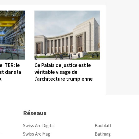
©
 ITER: le
Ce Palais de justice est le
t dans la
véritable visage de
k
l'architecture trumpienne
Réseaux
Swiss Arc Digital
Baublatt
r
Swiss Arc Mag
Batimag