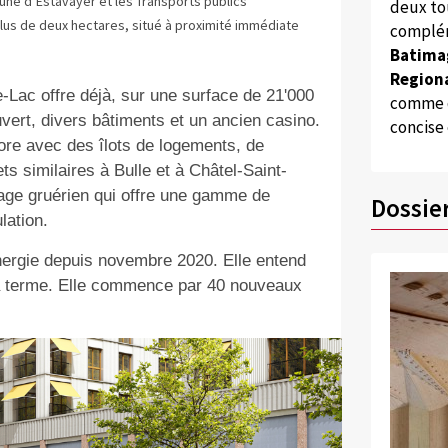
ne d’Estavayer et les Transports publics
deux to
 plus de deux hectares, situé à proximité immédiate
complém
Batima
Regiona
e-Lac offre déjà, sur une surface de 21'000
comme d
uvert, divers bâtiments et un ancien casino.
concise
ore avec des îlots de logements, de
 similaires à Bulle et à Châtel-Saint-
llage gruérien qui offre une gamme de
Dossie
lation.
nergie depuis novembre 2020. Elle entend
 à terme. Elle commence par 40 nouveaux