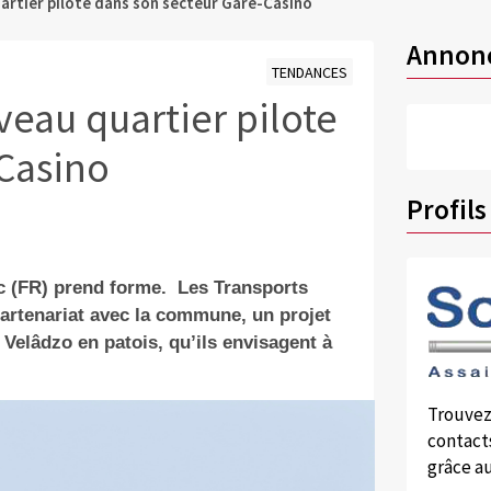
artier pilote dans son secteur Gare-Casino
Annon
TENDANCES
veau quartier pilote
Casino
Profils
ac (FR) prend forme.
Les Transports
partenariat avec la commune, un projet
, Velâdzo en patois, qu’ils envisagent à
Trouvez
contacts
grâce au