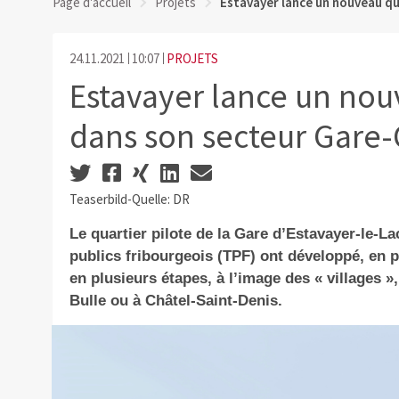
Page d'accueil
Projets
Estavayer lance un nouveau qu
24.11.2021
10:07
PROJETS
Estavayer lance un nou
dans son secteur Gare-
Teaserbild-Quelle: DR
Le quartier pilote de la Gare d’Estavayer-le-L
publics fribourgeois (TPF) ont développé, en 
en plusieurs étapes, à l’image des « villages »
Bulle ou à Châtel-Saint-Denis.