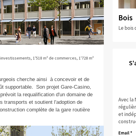
Bois
Le bois 
 d’investissements, 1'518 m² de commerces, 1'728 m²
S'
ourgeois cherche ainsi
à concevoir et de
oût supportable.
Son projet Gare-Casino,
prévoit la requalification d'un domaine de
Avec la
s transports et soutient l'adoption de
réguliè
nstruction complète de la gare routière
et indép
constru
Email *