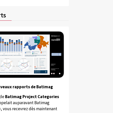
ts
uveaux rapports de Batimag
 de
Batimag Project Categories
appelait auparavant Batimag
), vous recevrez dès maintenant