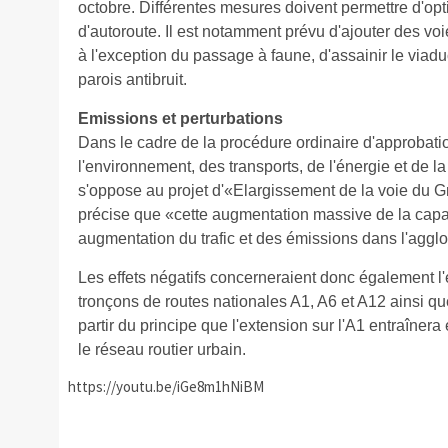
octobre. Différentes mesures doivent permettre d'optim
d'autoroute. Il est notamment prévu d'ajouter des voi
à l'exception du passage à faune, d'assainir le viad
parois antibruit.
Emissions et perturbations
Dans le cadre de la procédure ordinaire d'approbat
l'environnement, des transports, de l'énergie et de l
s'oppose au projet d'«Elargissement de la voie du 
précise que «cette augmentation massive de la capa
augmentation du trafic et des émissions dans l'agg
Les effets négatifs concerneraient donc également l
tronçons de routes nationales A1, A6 et A12 ainsi que
partir du principe que l'extension sur l'A1 entraîner
le réseau routier urbain.
https://youtu.be/iGe8m1hNiBM