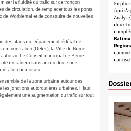
iser la fluidité du trafic sur ce tronçon
En plus
es de circulation, de remplacer tous les ponts,
(qui s'
uc de Worblental et de construire de nouvelles
Analyse
deux to
complém
Batima
ion des plans du Département fédéral de
Regiona
a communication (Detec), la Ville de Berne
comme d
Grauholz». Le Conseil municipal de Berne
concise
cité entraînera sans aucun doute une
lomération bernoise».
'ensemble de la zone urbaine autour des
Dossie
 les jonctions autoroutières urbaines. Il faut
a également une augmentation du trafic sur tout