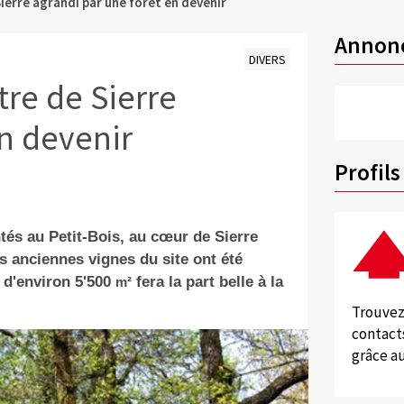
ierre agrandi par une forêt en devenir
Annon
DIVERS
re de Sierre
en devenir
Profils
ntés au Petit-Bois, au cœur de Sierre
es anciennes vignes du site ont été
 d'environ 5'500
fera la part belle à la
m²
Trouvez
contacts
grâce au