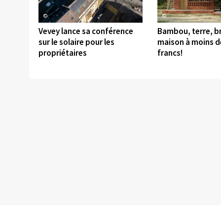
©
©
Vevey lance sa conférence
Bambou, terre, br
sur le solaire pour les
maison à moins d
propriétaires
francs!