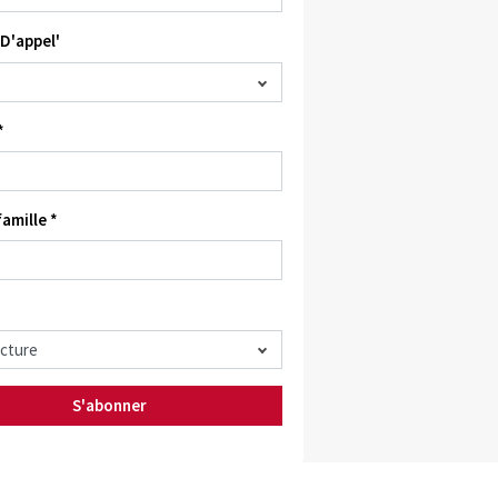
D'appel'
*
amille *
S'abonner