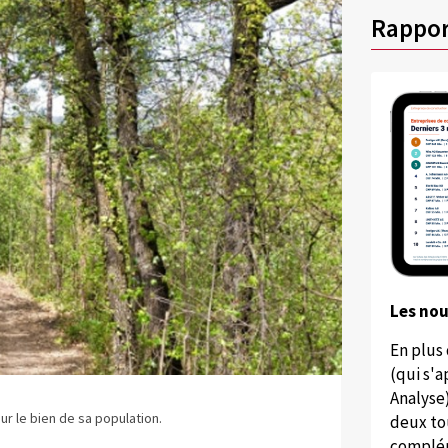
Rappor
Les no
En plus
(qui s'
Analyse
ur le bien de sa population.
deux to
complém