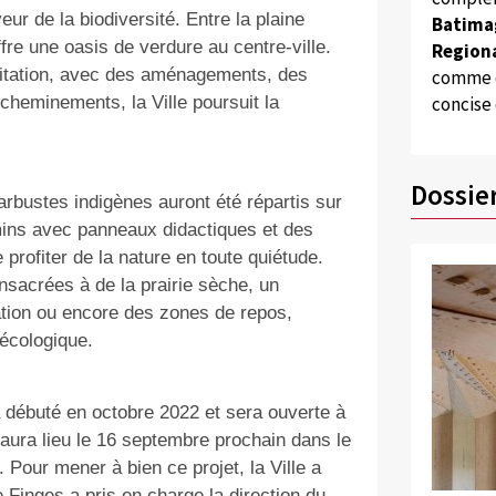
ur de la biodiversité. Entre la plaine
Batima
ffre une oasis de verdure au centre-ville.
Regiona
ilitation, avec des aménagements, des
comme d
cheminements, la Ville poursuit la
concise
Dossie
arbustes indigènes auront été répartis sur
emins avec panneaux didactiques et des
profiter de la nature en toute quiétude.
sacrées à de la prairie sèche, un
ation ou encore des zones de repos,
 écologique.
 débuté en octobre 2022 et sera ouverte à
le aura lieu le 16 septembre prochain dans le
 Pour mener à bien ce projet, la Ville a
 Finges a pris en charge la direction du