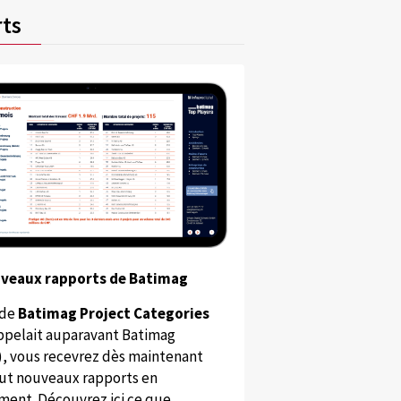
ts
uveaux rapports de Batimag
 de
Batimag Project Categories
appelait auparavant Batimag
), vous recevrez dès maintenant
ut nouveaux rapports en
ent. Découvrez ici ce que