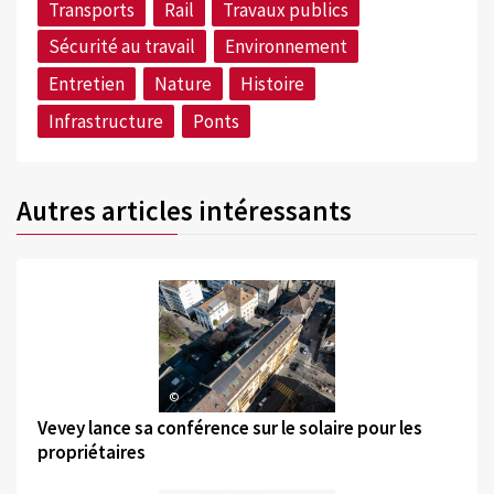
Transports
Rail
Travaux publics
Sécurité au travail
Environnement
Entretien
Nature
Histoire
Infrastructure
Ponts
Autres articles intéressants
©
Vevey lance sa conférence sur le solaire pour les
propriétaires