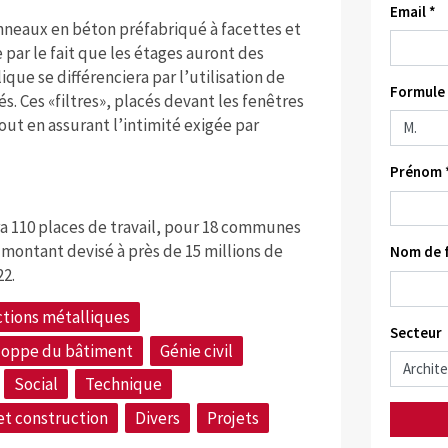
Email *
nneaux en béton préfabriqué à facettes et
 par le fait que les étages auront des
ique se différenciera par l’utilisation de
Formule 
. Ces «filtres», placés devant les fenêtres
out en assurant l’intimité exigée par
Prénom 
ira 110 places de travail, pour 18 communes
n montant devisé à près de 15 millions de
Nom de f
22.
tions métalliques
Secteur
loppe du bâtiment
Génie civil
Social
Technique
et construction
Divers
Projets