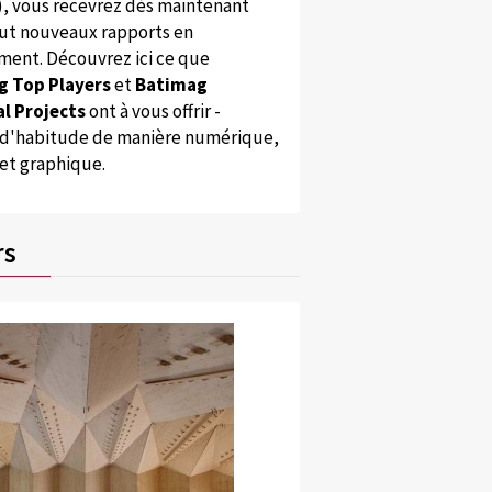
), vous recevrez dès maintenant
ut nouveaux rapports en
ent. Découvrez ici ce que
g Top Players
et
Batimag
l Projects
ont à vous offrir -
'habitude de manière numérique,
 et graphique.
i Architectes Lausanne
 dont un en sous-sol, pour un nouvel hôtel abritant police et pompiers.
rs