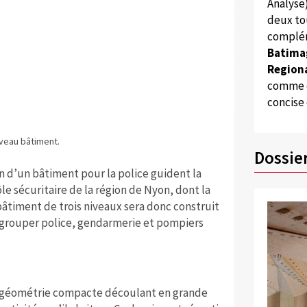
Analyse
deux to
complém
Batima
Regiona
comme d
concise
Quelle: Ferrar
veau bâtiment.
Trois niveaux,
Dossie
n d’un bâtiment pour la police guident la
ôle sécuritaire de la région de Nyon, dont la
bâtiment de trois niveaux sera donc construit
egrouper police, gendarmerie et pompiers
e géométrie compacte découlant en grande