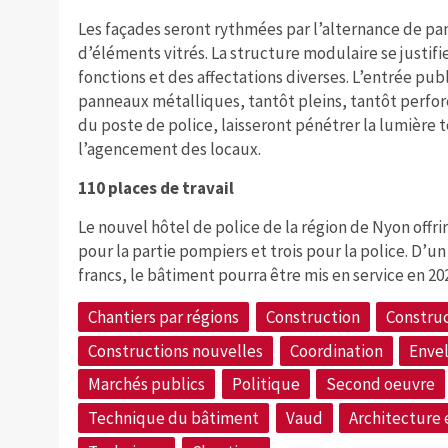
Les façades seront rythmées par l’alternance de pa
d’éléments vitrés. La structure modulaire se justifie
fonctions et des affectations diverses. L’entrée publ
panneaux métalliques, tantôt pleins, tantôt perforés
du poste de police, laisseront pénétrer la lumière t
l’agencement des locaux.
110 places de travail
Le nouvel hôtel de police de la région de Nyon offr
pour la partie pompiers et trois pour la police. D’u
francs, le bâtiment pourra être mis en service en 20
Chantiers par régions
Construction
Construc
Constructions nouvelles
Coordination
Enve
Marchés publics
Politique
Second oeuvre
Technique du bâtiment
Vaud
Architecture 