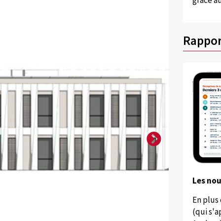
grâce au
Rappor
Les no
En plus
(qui s'