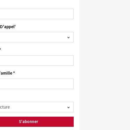
D'appel'
*
amille *
S'abonner