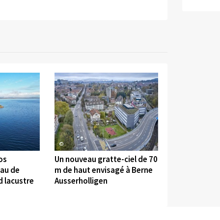
©
os
Un nouveau gratte-ciel de 70
eau de
m de haut envisagé à Berne
d lacustre
Ausserholligen