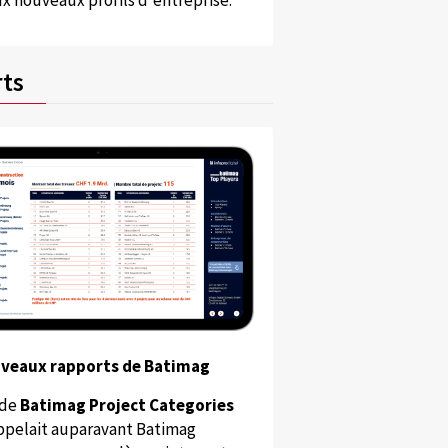
x nouveaux profils d'entreprise.
ts
uveaux rapports de Batimag
 de
Batimag Project Categories
appelait auparavant Batimag