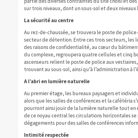
partie des diverses contraintes du site choisi et des 
sur trois niveaux, dont un sous-sol et deux niveaux 
La sécurité au centre
Au rez-de-chaussée, se trouvera le poste de police e
secteur de détention. Entre ces trois secteurs, les 
des raisons de confidentialité, au cœur du bâtiment.
du complexe, regroupera quatre cellules et cinq bo
ascenseurs relient le poste de police aux vestiaires
trouvant au sous-sol, ainsi qu’à l’administration à l
A l’abri en lumière naturelle
Au premier étage, les bureaux paysagers et individ
alors que les salles de conférences et la cafétéria s’
pourront ainsi jouir de la lumière naturelle tout en 
de ce noyau central les circulations horizontales se
dégagements pour des salles de conférences inform
Intimité respectée