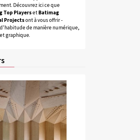
ent. Découvrez ici ce que
g Top Players
et
Batimag
l Projects
ont à vous offrir -
'habitude de manière numérique,
 et graphique.
rs