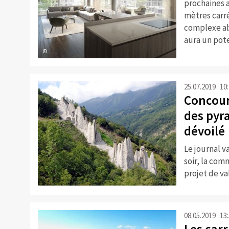
prochaines 
mètres carr
complexe ab
aura un pote
©
25.07.2019
10
Concours
des pyr
dévoilé
Le journal v
soir, la com
projet de va
08.05.2019
13
Les carr