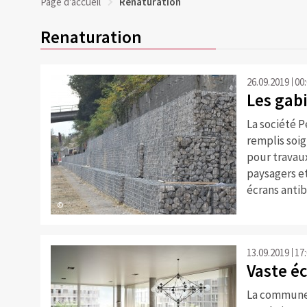
Page d'accueil
Renaturation
Renaturation
26.09.2019
00
Les gab
La société 
remplis soig
pour trava
paysagers e
écrans antib
©
13.09.2019
17
Vaste é
La commune 