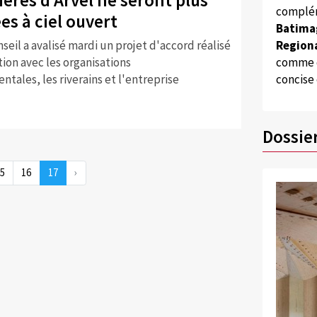
complém
es à ciel ouvert
Batima
Regiona
seil a avalisé mardi un projet d'accord réalisé
comme d
ion avec les organisations
concise
tales, les riverains et l'entreprise
Dossie
5
16
17
›