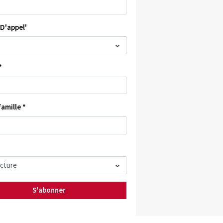
D'appel'
*
amille *
S'abonner