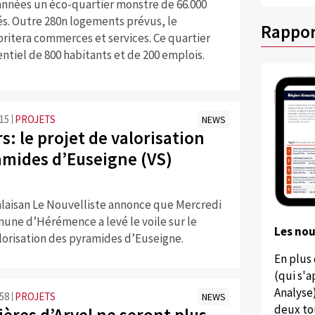
années un éco-quartier monstre de 66.000
és. Outre 280n logements prévus, le
Rappor
ritera commerces et services. Ce quartier
ntiel de 800 habitants et de 200 emplois.
:15
PROJETS
NEWS
: le projet de valorisation
amides d’Euseigne (VS)
alaisan Le Nouvelliste annonce que Mercredi
mune d’Hérémence a levé le voile sur le
Les no
lorisation des pyramides d’Euseigne.
En plus
(qui s'
Analyse
:58
PROJETS
NEWS
deux to
ières d’Arvel ne seront plus