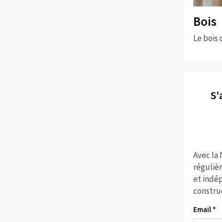
Bois
Le bois 
S'
Avec la
réguliè
et indép
constru
Email *