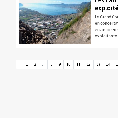
exploité
Le Grand Con
en concertat
environnemen
exploitante.
©
‹
1
2
...
8
9
10
11
12
13
14
1