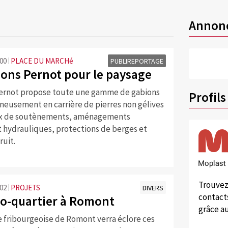
Annon
:00
PLACE DU MARCHé
PUBLIREPORTAGE
ions Pernot pour le paysage
Pernot propose toute une gamme de gabions
Profils
neusement en carrière de pierres non gélives
ux de soutènements, aménagements
t hydrauliques, protections de berges et
ruit.
Trouvez
:02
PROJETS
DIVERS
contacts
co-quartier à Romont
grâce au
fribourgeoise de Romont verra éclore ces