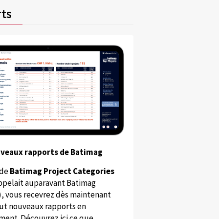
ts
uveaux rapports de Batimag
 de
Batimag Project Categories
appelait auparavant Batimag
), vous recevrez dès maintenant
ut nouveaux rapports en
ent. Découvrez ici ce que