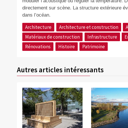
moduler l’acoustique ou réguler la température.
directement sur scène. La structure extérieure é
dans l’océan.
Architecture
Architecture et construction
A
Matériaux de construction
Infrastructure
E
Rénovations
Histoire
Patrimoine
Autres articles intéressants