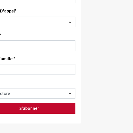
D'appel'
*
amille *
S'abonner