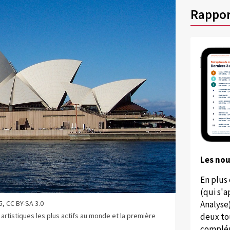
Rappor
Les no
En plus
(qui s'
, CC BY-SA 3.0
Analyse
es artistiques les plus actifs au monde et la première
deux to
complém