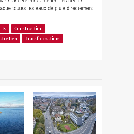
 Divers ascenseurs amènent les décors
vacue toutes les eaux de pluie directement
rts
Construction
ntretien
Transformations