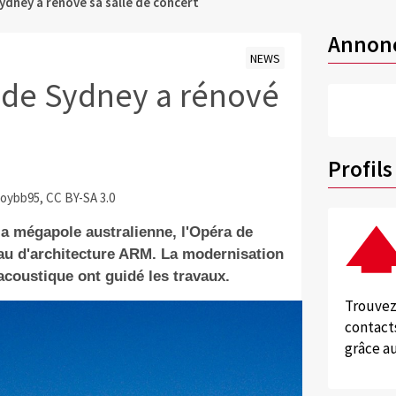
dney a rénové sa salle de concert
Annon
NEWS
de Sydney a rénové
Profils
Roybb95, CC BY-SA 3.0
a mégapole australienne, l'Opéra de
eau d'architecture ARM. La modernisation
 acoustique ont guidé les travaux.
Trouvez
contacts
grâce au