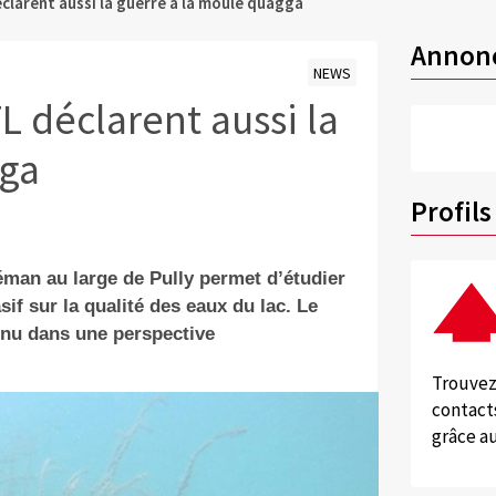
clarent aussi la guerre à la moule quagga
Annon
NEWS
L déclarent aussi la
gga
Profils
éman au large de Pully permet d’étudier
sif sur la qualité des eaux du lac. Le
inu dans une perspective
Trouvez
contacts
grâce au