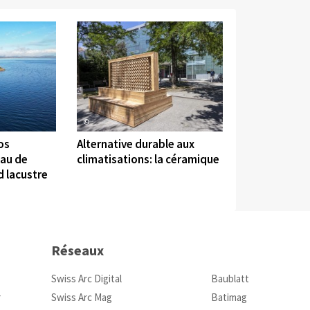
©
os
Alternative durable aux
eau de
climatisations: la céramique
d lacustre
Réseaux
Swiss Arc Digital
Baublatt
r
Swiss Arc Mag
Batimag