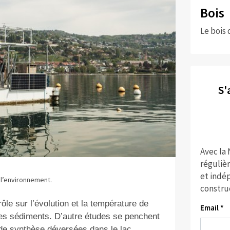
Bois
Le bois 
S'
Avec la
réguliè
et indép
 l’environnement.
constru
ôle sur l’évolution et la température de
Email *
 des sédiments. D’autre études se penchent
de synthèse déversées dans le lac.