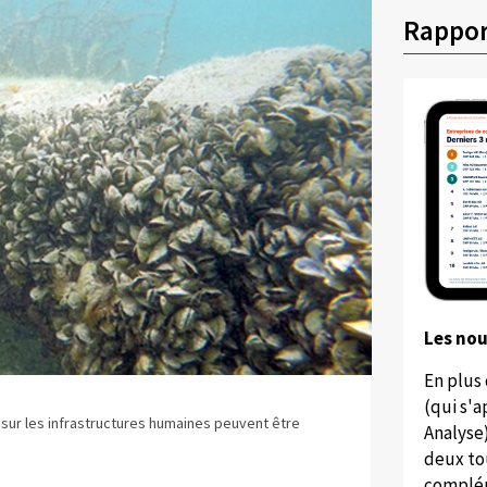
Rappor
Les no
En plus
(qui s'
e sur les infrastructures humaines peuvent être
Analyse
deux to
complém