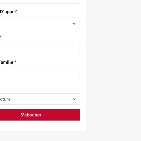
D'appel'
*
amille *
S'abonner