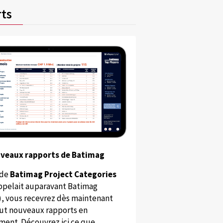
ts
uveaux rapports de Batimag
 de
Batimag Project Categories
appelait auparavant Batimag
), vous recevrez dès maintenant
ut nouveaux rapports en
ent. Découvrez ici ce que