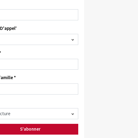
D'appel'
*
amille *
S'abonner