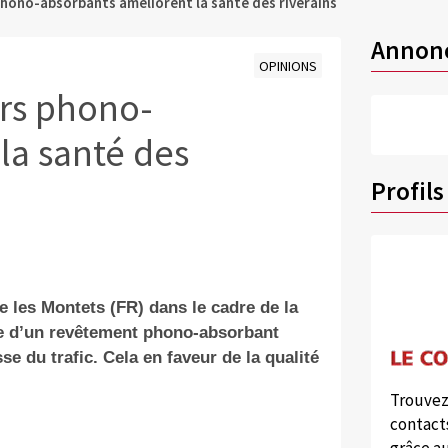
hono-absorbants améliorent la santé des riverains
Annon
OPINIONS
ers phono-
la santé des
Profils
 les Montets (FR) dans le cadre de la
ose d’un revêtement phono-absorbant
se du trafic. Cela en faveur de la qualité
Trouvez
contacts