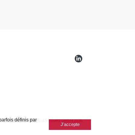
arfois définis par
© Infopro Digital Schweiz GmbH 2026
J'accepte