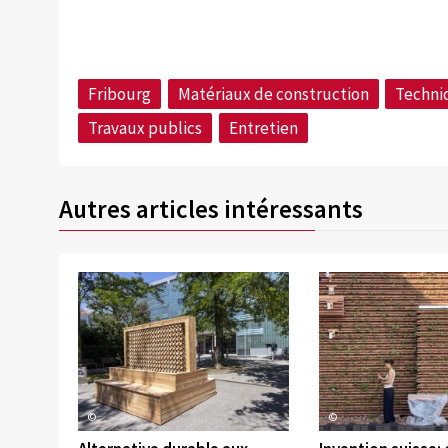
Fribourg
Matériaux de construction
Techni
Travaux publics
Entretien
Autres articles intéressants
©
©