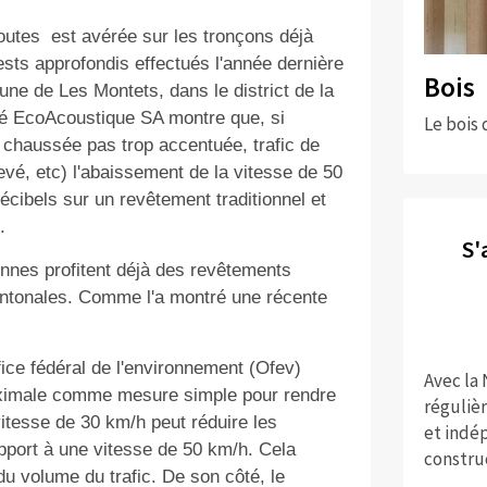
routes
est avérée sur les tronçons déjà
ts approfondis effectués l'année dernière
Bois
ne de Les Montets, dans le district de la
iété EcoAcoustique SA montre que, si
Le bois 
 chaussée pas trop accentuée, trafic de
evé, etc) l'abaissement de la vitesse de 50
cibels sur un revêtement traditionnel et
.
S'
nnes profitent déjà des revêtements
antonales. Comme l'a montré une récente
fice fédéral de l'environnement (Ofev)
Avec la
ximale comme mesure simple pour rendre
réguliè
 vitesse de 30 km/h peut réduire les
et indép
pport à une vitesse de 50 km/h. Cela
constru
u volume du trafic. De son côté, le