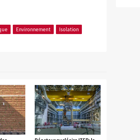
que
Environnement
Isolation
©