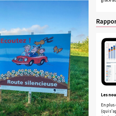
grâce au
Rappor
Les no
En plus
(qui s'