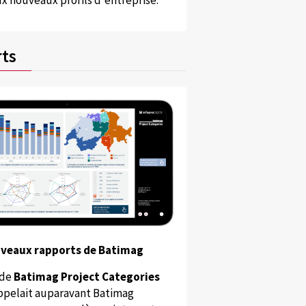
x nouveaux profils d'entreprise.
ts
uveaux rapports de Batimag
 de
Batimag Project Categories
appelait auparavant Batimag