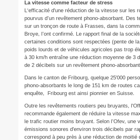
La vitesse comme facteur de stress
L‘efficacité d'une réduction de la vitesse sur les 
pourvus d’un revêtement phono-absorbant. Des tes
sur un tronçon de route à Frasses, dans la commu
Broye, l’ont confirmé. Le rapport final de la soc
certaines conditions sont respectées (pente de la
poids lourds et de véhicules agricoles pas trop él
à 30 km/h entraîne une réduction moyenne de 3 dé
de 2 décibels sur un revêtement phono-absorbant
Dans le canton de Fribourg, quelque 25'000 perso
phono-absorbants le long de 151 km de routes c
enquête,
Fribourg est ainsi pionnier en Suisse.
Outre les revêtements routiers peu bruyants, l'Of
recommande également de réduire la vitesse ma
le trafic routier moins bruyant. Selon l’Ofev, une
émissions sonores d'environ trois décibels par ra
correspond à peu près à une réduction de moitié d