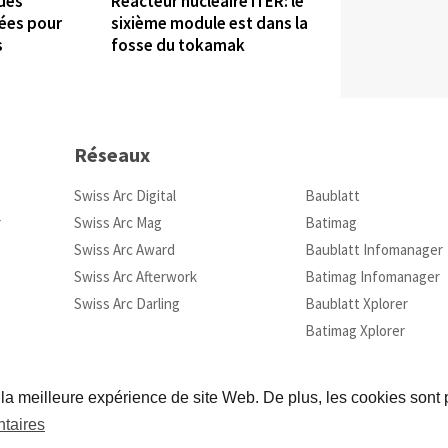
 des
Réacteur nucléaire ITER: le
sées pour
sixième module est dans la
s
fosse du tokamak
Réseaux
Swiss Arc Digital
Baublatt
r
Swiss Arc Mag
Batimag
Swiss Arc Award
Baublatt Infomanager
Swiss Arc Afterwork
Batimag Infomanager
Swiss Arc Darling
Baublatt Xplorer
Batimag Xplorer
 la meilleure expérience de site Web. De plus, les cookies sont p
taires