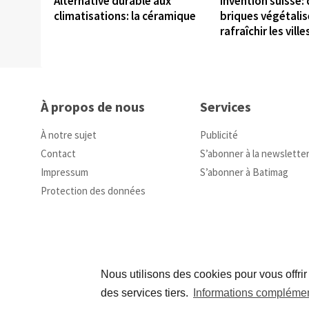
Alternative durable aux
Invention suisse:
climatisations: la céramique
briques végétali
rafraîchir les ville
À propos de nous
Services
À notre sujet
Publicité
Contact
S’abonner à la newslette
Impressum
S’abonner à Batimag
Protection des données
Nous utilisons des cookies pour vous offrir
des services tiers.
Informations complémen