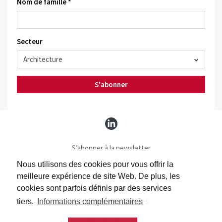
Nom de famille *
Secteur
S'abonner
S’abonner à la newsletter
S’abonner Batimag
Nous utilisons des cookies pour vous offrir la
Contact
meilleure expérience de site Web. De plus, les
Impressum
cookies sont parfois définis par des services
Protection des données
tiers.
Informations complémentaires