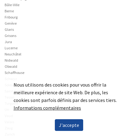
Bâle-Ville
Berne
Fribourg
Genève
Glaris
Grisons
Jura
Lucerne
Neuchâtel
Nidwald
Obwald
Schaffhouse
Schwyz
Nous utilisons des cookies pour vous offrir la
Soleure
Saint-Gall
meilleure expérience de site Web. De plus, les
Tessin
cookies sont parfois définis par des services tiers.
Turgovie
Informations complémentaires
Uri
Vaud
Valais
J'accepte
Zoug
Zurich