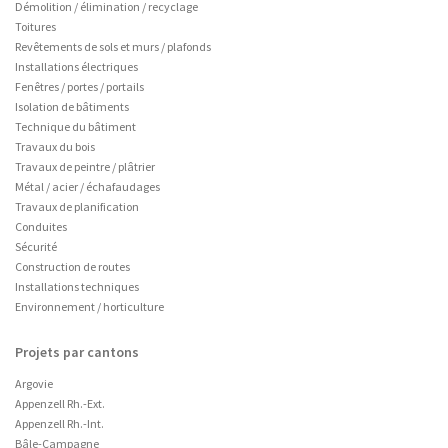
Démolition / élimination / recyclage
Toitures
Revêtements de sols et murs / plafonds
Installations électriques
Fenêtres / portes / portails
Isolation de bâtiments
Technique du bâtiment
Travaux du bois
Travaux de peintre / plâtrier
Métal / acier / échafaudages
Travaux de planification
Conduites
Sécurité
Construction de routes
Installations techniques
Environnement / horticulture
Projets par cantons
Argovie
Appenzell Rh.-Ext.
Appenzell Rh.-Int.
Bâle-Campagne