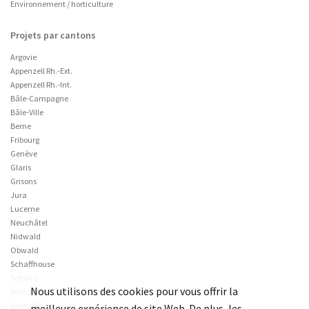
Environnement / horticulture
Projets par cantons
Argovie
Appenzell Rh.-Ext.
Appenzell Rh.-Int.
Bâle-Campagne
Bâle-Ville
Berne
Fribourg
Genève
Glaris
Grisons
Jura
Lucerne
Neuchâtel
Nidwald
Obwald
Schaffhouse
Schwyz
Nous utilisons des cookies pour vous offrir la
Soleure
Saint-Gall
meilleure expérience de site Web. De plus, les