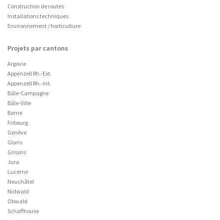
Construction de routes
Installations techniques
Environnement / horticulture
Projets par cantons
Argovie
Appenzell Rh.-Ext.
Appenzell Rh.-Int.
Bâle-Campagne
Bâle-Ville
Berne
Fribourg
Genève
Glaris
Grisons
Jura
Lucerne
Neuchâtel
Nidwald
Obwald
Schaffhouse