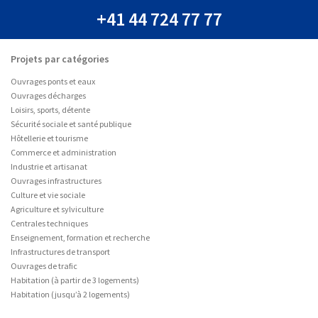
+41 44 724 77 77
Projets par catégories
Ouvrages ponts et eaux
Ouvrages décharges
Loisirs, sports, détente
Sécurité sociale et santé publique
Hôtellerie et tourisme
Commerce et administration
Industrie et artisanat
Ouvrages infrastructures
Culture et vie sociale
Agriculture et sylviculture
Centrales techniques
Enseignement, formation et recherche
Infrastructures de transport
Ouvrages de trafic
Habitation (à partir de 3 logements)
Habitation (jusqu’à 2 logements)