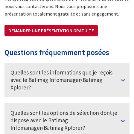
nous vous contacterons. Nous vous proposons une
présentation totalement gratuite et sans engagement.
DEMANDER UNE PRÉSENTATION GRATUITE
Questions fréquemment posées
Quelles sont les informations que je reçois
avec le Batimag Infomanager/Batimag
Xplorer?
Avec le Batimag Infomanager/Batimag Xplorer, vous
Quelles sont les options de sélection dont je
recevez toutes les demandes de permis de
construire, les autorisations de construire, les
dispose avec le Batimag
appels d’offres (soumissions) en Suisse ainsi que les
Infomanager/Batimag Xplorer?