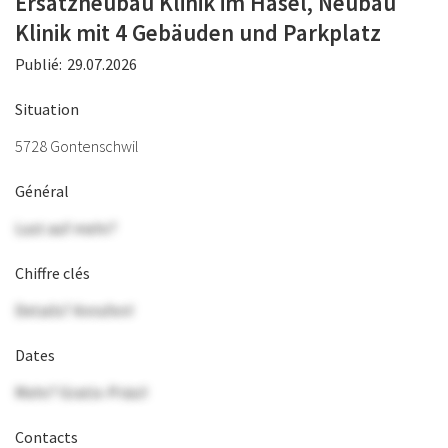
Ersatzneubau Klinik im Hasel, Neubau
Klinik mit 4 Gebäuden und Parkplatz
Publié:
29.07.2026
Situation
5728 Gontenschwil
Général
Lust auf mehr?
Chiffre clés
Details? Anrufen!
Dates
Mehr? Gratis-Präsi!
Contacts