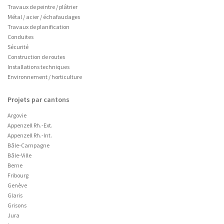
Travaux de peintre / plâtrier
Métal / acier / échafaudages
Travaux de planification
Conduites
Sécurité
Construction de routes
Installations techniques
Environnement / horticulture
Projets par cantons
Argovie
Appenzell Rh.-Ext.
Appenzell Rh.-Int.
Bâle-Campagne
Bâle-Ville
Berne
Fribourg
Genève
Glaris
Grisons
Jura