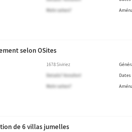
Mehr sehen?
Aména
sement selon OSites
1678 Siviriez
Génér
Details? Anrufen!
Dates
Mehr sehen?
Aména
ion de 6 villas jumelles