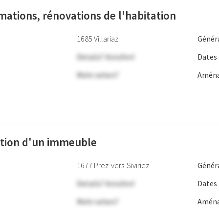
mations, rénovations de l'habitation
1685 Villariaz
Génér
Details? Anrufen!
Dates
Mehr sehen?
Aména
tion d'un immeuble
1677 Prez-vers-Siviriez
Génér
Details? Anrufen!
Dates
Mehr sehen?
Aména