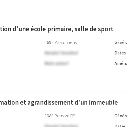
ion d'une école primaire, salle de sport
1692 Massonnens
Génér
Details? Anrufen!
Dates
Mehr sehen?
Aména
mation et agrandissement d'un immeuble
1680 Romont FR
Génér
Details? Anrufen!
Dates