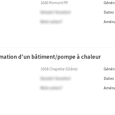
1680 Romont FR
Génér
Details? Anrufen!
Dates
Mehr sehen?
Aména
mation d'un bâtiment/pompe à chaleur
1608 Chapelle (Glâne)
Génér
Details? Anrufen!
Dates
Mehr sehen?
Aména