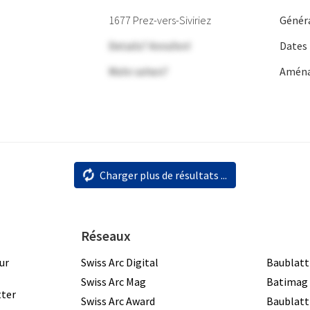
1677 Prez-vers-Siviriez
Génér
Details? Anrufen!
Dates
Mehr sehen?
Aména
Charger plus de résultats ...
Réseaux
ur
Swiss Arc Digital
Baublatt
Swiss Arc Mag
Batimag
tter
Swiss Arc Award
Baublatt