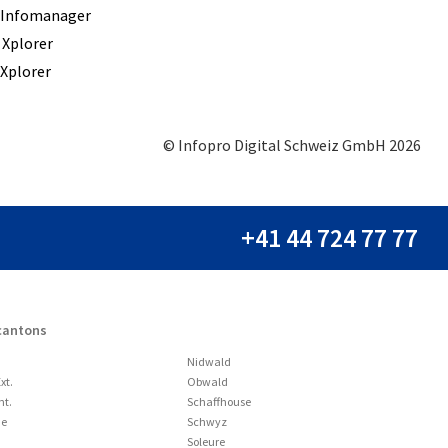
 Infomanager
 Xplorer
Xplorer
© Infopro Digital Schweiz GmbH 2026
+41 44 724 77 77
 cantons
Nidwald
xt.
Obwald
nt.
Schaffhouse
ne
Schwyz
Soleure