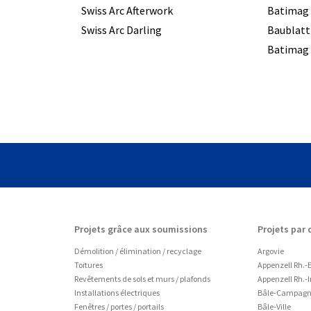
Swiss Arc Afterwork
Batimag
Swiss Arc Darling
Baublatt
Batimag 
Projets grâce aux soumissions
Projets par
Démolition / élimination / recyclage
Argovie
Toitures
Appenzell Rh.-E
Revêtements de sols et murs / plafonds
Appenzell Rh.-I
Installations électriques
Bâle-Campag
Fenêtres / portes / portails
Bâle-Ville