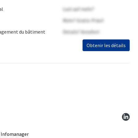
al
Lust auf mehr?
Mehr? Gratis-Präsi!
gement du bâtiment
Details? Anrufen!
Obtenir les détails
 Infomanager