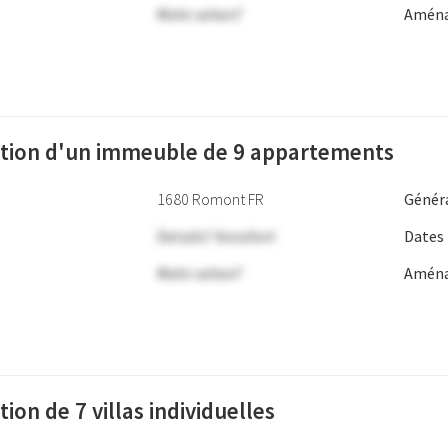
Mehr sehen?
Aména
tion d'un immeuble de 9 appartements
1680 Romont FR
Génér
Details? Anrufen!
Dates
Mehr sehen?
Aména
ion de 7 villas individuelles