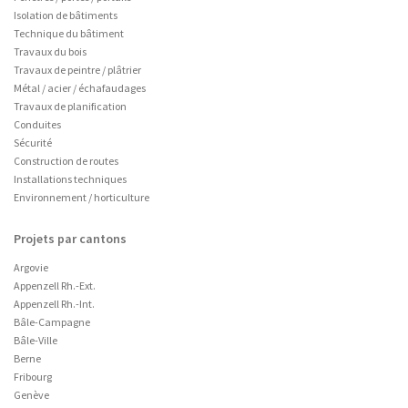
Isolation de bâtiments
Technique du bâtiment
Travaux du bois
Travaux de peintre / plâtrier
Métal / acier / échafaudages
Travaux de planification
Conduites
Sécurité
Construction de routes
Installations techniques
Environnement / horticulture
Projets par cantons
Argovie
Appenzell Rh.-Ext.
Appenzell Rh.-Int.
Bâle-Campagne
Bâle-Ville
Berne
Fribourg
Genève