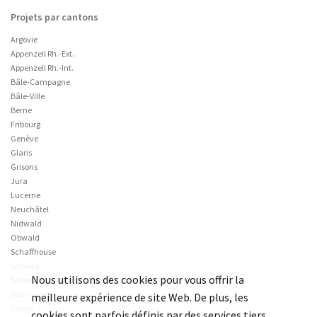
Projets par cantons
Argovie
Appenzell Rh.-Ext.
Appenzell Rh.-Int.
Bâle-Campagne
Bâle-Ville
Berne
Fribourg
Genève
Glaris
Grisons
Jura
Lucerne
Neuchâtel
Nidwald
Obwald
Schaffhouse
Schwyz
Nous utilisons des cookies pour vous offrir la
Soleure
Saint-Gall
meilleure expérience de site Web. De plus, les
Tessin
cookies sont parfois définis par des services tiers.