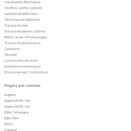
Installations électriques
Fenêtres / portes / portails
Isolation de bâtiments
Technique du bâtiment
Travaux du bois
Travaux de peintre / plâtrier
Métal / acier / échafaudages
Travaux de planification
Conduites
Sécurité
Construction de routes
Installations techniques
Environnement / horticulture
Projets par cantons
Argovie
Appenzell Rh.-Ext.
Appenzell Rh.-Int.
Bâle-Campagne
Bâle-Ville
Berne
Fribourg