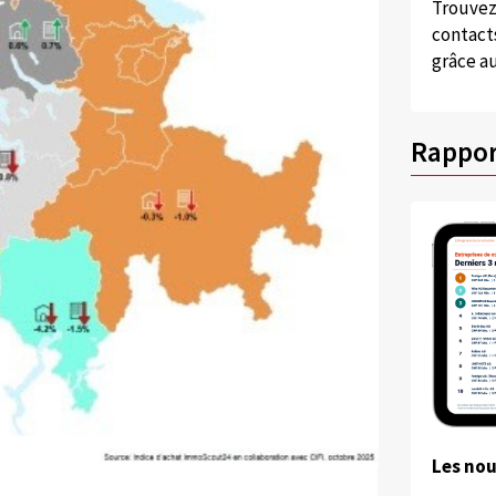
Trouvez
contacts
grâce au
Rappor
Les no