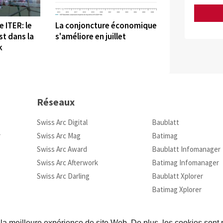
©
 ITER: le
La conjoncture économique
t dans la
s'améliore en juillet
k
Réseaux
Swiss Arc Digital
Baublatt
r
Swiss Arc Mag
Batimag
Swiss Arc Award
Baublatt Infomanager
Swiss Arc Afterwork
Batimag Infomanager
Swiss Arc Darling
Baublatt Xplorer
Batimag Xplorer
 la meilleure expérience de site Web. De plus, les cookies sont p