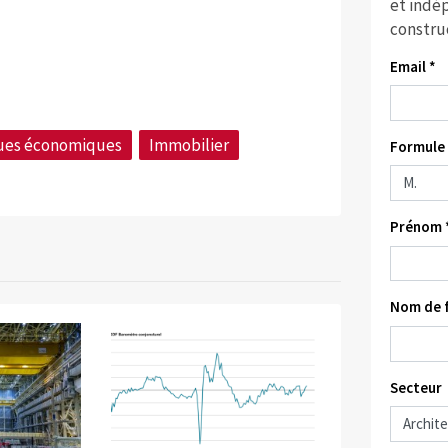
et indép
constru
Email *
ques économiques
Immobilier
Formule 
Prénom 
Nom de f
Secteur