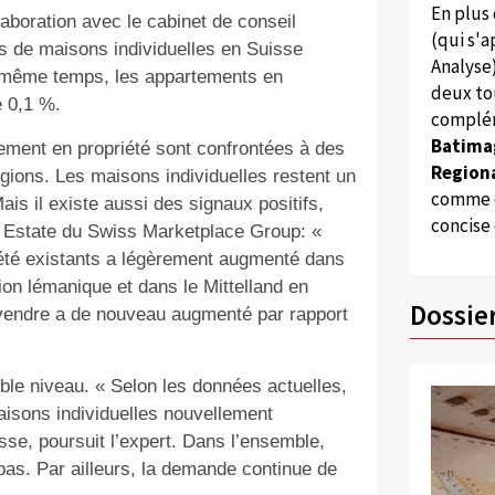
En plus
laboration avec le cabinet de conseil
(qui s'
es de maisons individuelles en Suisse
Analyse
 même temps, les appartements en
deux to
e 0,1 %.
complém
Batima
ement en propriété sont confrontées à des
Regiona
égions. Les maisons individuelles restent un
comme d
Mais il existe aussi des signaux positifs,
concise
 Estate du Swiss Marketplace Group: «
iété existants a légèrement augmenté dans
ion lémanique et dans le Mittelland en
Dossie
à vendre a de nouveau augmenté par rapport
ible niveau. « Selon les données actuelles,
isons individuelles nouvellement
sse, poursuit l’expert. Dans l’ensemble,
as. Par ailleurs, la demande continue de