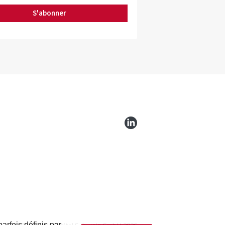
S'abonner
arfois définis par