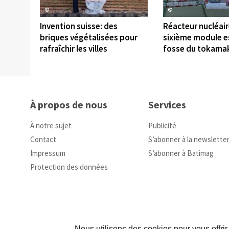
©
©
Invention suisse: des
Réacteur nucléaire
briques végétalisées pour
sixième module es
rafraîchir les villes
fosse du tokama
À propos de nous
Services
À notre sujet
Publicité
Contact
S’abonner à la newslette
Impressum
S’abonner à Batimag
Protection des données
Nous utilisons des cookies pour vous offrir