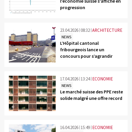
l'économie suisse s'affiche en
progression
©
23.04.2026
08:32
ARCHITECTURE
NEWS
L’Hôpital cantonal
fribourgeois lance un
concours pour s’agrandir
©
17.04.2026
13:24
ECONOMIE
NEWS
Le marché suisse des PPE reste
solide malgré une offre record
©
16.04.2026
15:49
ECONOMIE