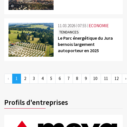
©
11.03.2026
07:55
ECONOMIE
TENDANCES
Le Parc énergétique du Jura
bernois largement
autoporteur en 2025
©
‹
1
2
3
4
5
6
7
8
9
10
11
12
›
Profils d'entreprises