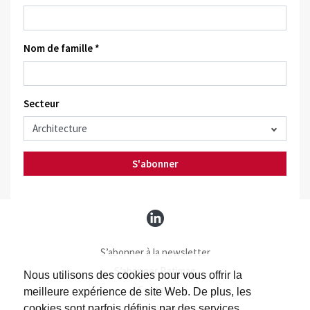
Nom de famille *
Secteur
S'abonner
S’abonner à la newsletter
S’abonner Batimag
Nous utilisons des cookies pour vous offrir la
Contact
meilleure expérience de site Web. De plus, les
Impressum
cookies sont parfois définis par des services