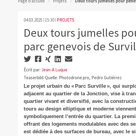
Page d'accueil
Projets
Deux tours jumelles pour pénét
04.03.2025
15:30
PROJETS
Deux tours jumelles po
parc genevois de Survil
Écrit par:
Jean-A Luque
Teaserbild-Quelle: Photodrone.pro, Pedro Gutiérrez
Le projet urbain du « Parc Surville », qui surp
adjacent au quartier de la Jonction, vise à tr
quartier vivant et diversifié, avec la constru
tours au design elliptique et moderne viennen
symboliquement l’entrée du quartier. La premiè
offrant des logements modulables avec des ser
est dédiée à des surfaces de bureau, avec le s