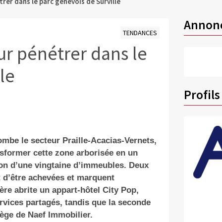
rer dans le parc genevois de Surville
Annon
TENDANCES
ur pénétrer dans le
le
Profils
lombe le secteur Praille-Acacias-Vernets,
ansformer cette zone arborisée en un
ction d’une vingtaine d’immeubles. Deux
t d’être achevées et marquent
re abrite un appart-hôtel City Pop,
vices partagés, tandis que la seconde
iège de Naef Immobilier.