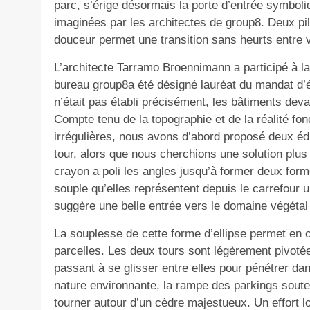
parc, s’érige désormais la porte d’entrée symboliq
imaginées par les architectes de group8. Deux pili
douceur permet une transition sans heurts entre vi
L’architecte Tarramo Broennimann a participé à la
bureau group8a été désigné lauréat du mandat d’é
n’était pas établi précisément, les bâtiments devan
Compte tenu de la topographie et de la réalité fon
irrégulières, nous avons d’abord proposé deux éd
tour, alors que nous cherchions une solution plu
crayon a poli les angles jusqu’à former deux forme
souple qu’elles représentent depuis le carrefour u
suggère une belle entrée vers le domaine végétal 
La souplesse de cette forme d’ellipse permet en 
parcelles. Les deux tours sont légèrement pivotées 
passant à se glisser entre elles pour pénétrer da
nature environnante, la rampe des parkings sout
tourner autour d’un cèdre majestueux. Un effort 