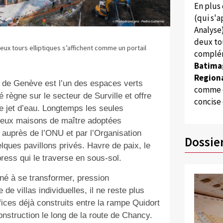
En plus
(qui s'
Analyse
deux to
ux tours elliptiques s’affichent comme un portail
complém
Batima
Regiona
le de Genève est l’un des espaces verts
comme d
 règne sur le secteur de Surville et offre
concise
 le jet d’eau. Longtemps les seules
 deux maisons de maître adoptées
auprès de l’ONU et par l’Organisation
Dossie
uelques pavillons privés. Havre de paix, le
ess qui le traverse en sous-sol.
né à se transformer, pression
de villas individuelles, il ne reste plus
ifices déjà construits entre la rampe Quidort
onstruction le long de la route de Chancy.