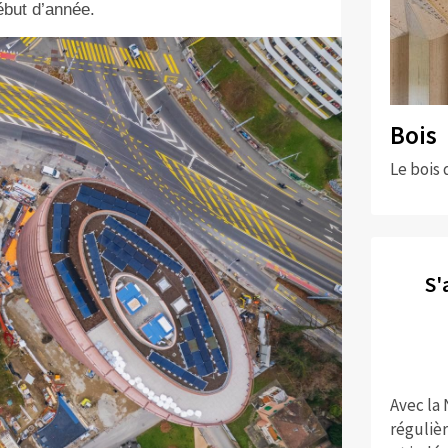
ébut d’année.
Bois
Le bois 
S'
Avec la
réguliè