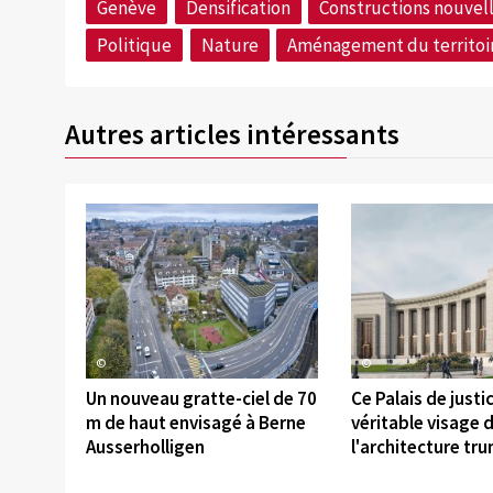
Genève
Densification
Constructions nouvel
Politique
Nature
Aménagement du territoi
Autres articles intéressants
©
©
Un nouveau gratte-ciel de 70
Ce Palais de justic
m de haut envisagé à Berne
véritable visage 
Ausserholligen
l'architecture tr