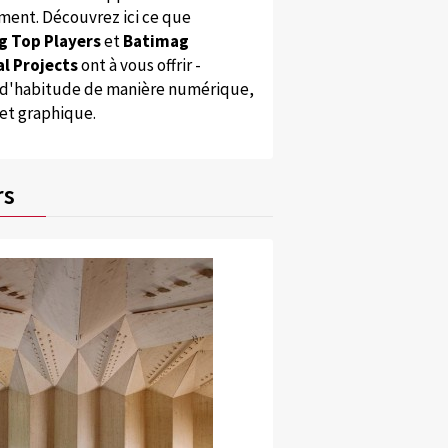
ent. Découvrez ici ce que
g Top Players
et
Batimag
l Projects
ont à vous offrir -
'habitude de manière numérique,
 et graphique.
rs