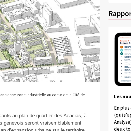
Rappor
 ancienne zone industrielle au coeur de la Cité de
Les no
En plus
(qui s'
sants au plan de quartier des Acacias, à
Analyse
urs genevois seront vraisemblablement
deux to
n d’expansion urbaine sur le territoire