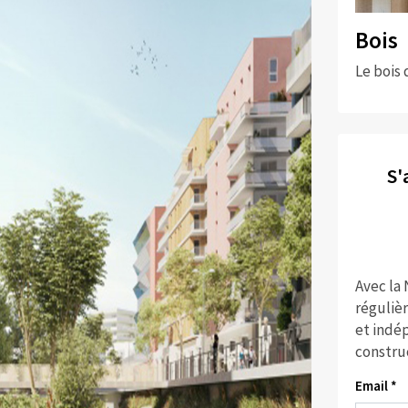
Bois
Le bois 
S'
Avec la
réguliè
et indép
constru
Email *