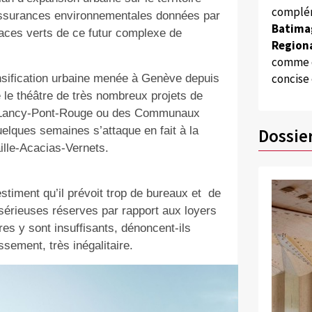
complém
s assurances environnementales données par
Batima
aces verts de ce futur complexe de
Regiona
comme d
concise
ensification urbaine menée à Genève depuis
é le théâtre de très nombreux projets de
de Lancy-Pont-Rouge ou des Communaux
uelques semaines s’attaque en fait à la
Dossie
ille-Acacias-Vernets.
estiment qu’il prévoit trop de bureaux et
de
sérieuses réserves par rapport aux loyers
es y sont insuffisants, dénoncent-ils
sement, très inégalitaire.