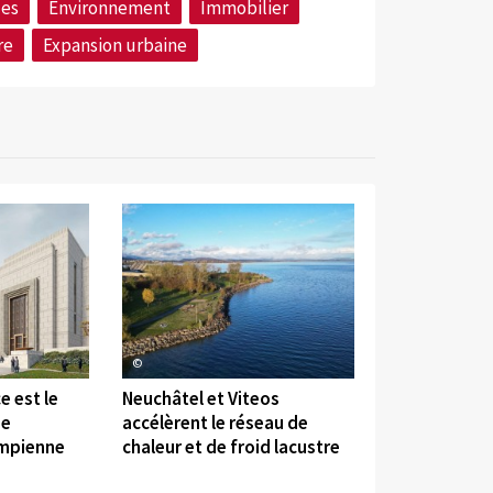
les
Environnement
Immobilier
re
Expansion urbaine
©
e est le
Neuchâtel et Viteos
de
accélèrent le réseau de
umpienne
chaleur et de froid lacustre