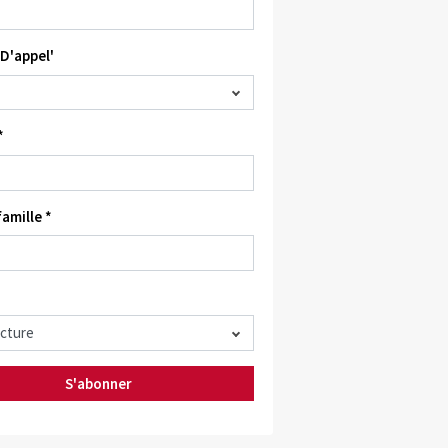
D'appel'
*
amille *
S'abonner