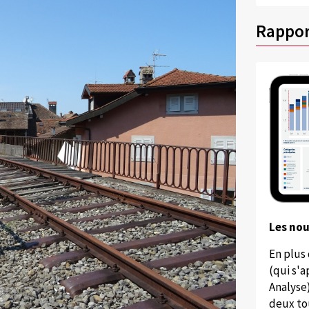
Rappor
Les no
En plus
(qui s'
Analyse
deux to