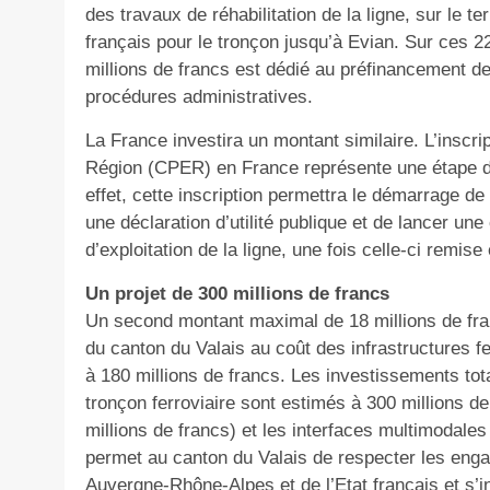
des travaux de réhabilitation de la ligne, sur le ter
français pour le tronçon jusqu’à Evian. Sur ces 2
millions de francs est dédié au préfinancement de
procédures administratives.
La France investira un montant similaire. L’inscri
Région (CPER) en France représente une étape déc
effet, cette inscription permettra le démarrage de
une déclaration d’utilité publique et de lancer
une
d’exploitation
de la ligne, une fois celle-ci remise
Un p
rojet
de
300 millions de francs
Un second montant maximal de 18 millions de fra
du canton
du Valais
au coût des infrastructures fe
à 180 millions de francs. Les investissements to
tronçon ferroviaire sont estimés à 300 millions de
millions de francs) et les interfaces multimodale
permet au canton du Valais de respecter les eng
Auverg
n
e-Rhône-Alpes et de l’Etat français et s’