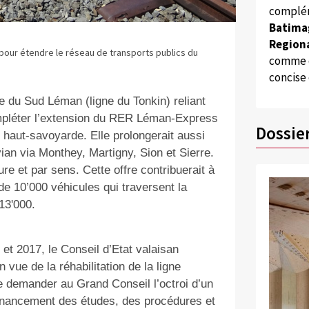
complém
Batima
Regiona
é pour étendre le réseau de transports publics du
comme d
concise
ire du Sud Léman (ligne du Tonkin) reliant
mpléter l’extension du RER Léman-Express
Dossie
té haut-savoyarde
. Elle prolongerait aussi
vian via Monthey, Martigny, Sion et Sierre
.
re et par sens. Cette offre contribuerait à
 de 10’000 véhicules qui traversent la
13'000.
 et 2017, le Conseil d’Etat
valaisan
vue de la réhabilitation de la ligne
de demander au Grand Conseil l’octroi d’un
éfinancement des études, des procédures et