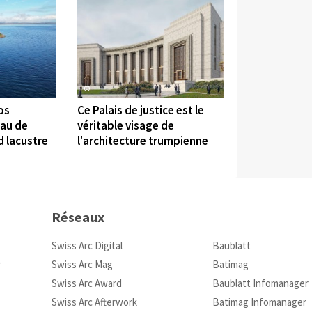
©
os
Ce Palais de justice est le
eau de
véritable visage de
d lacustre
l'architecture trumpienne
Réseaux
Swiss Arc Digital
Baublatt
r
Swiss Arc Mag
Batimag
Swiss Arc Award
Baublatt Infomanager
Swiss Arc Afterwork
Batimag Infomanager