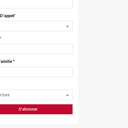
D'appel'
*
amille *
S'abonner