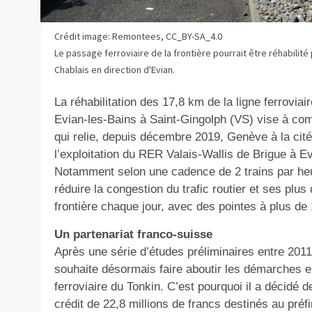
Crédit image: Remontees, CC_BY-SA_4.0
Le passage ferroviaire de la frontière pourrait être réhabilit
Chablais en direction d'Evian.
La réhabilitation des 17,8 km de la ligne ferrovia
Evian-les-Bains à Saint-Gingolph (
VS
) vise à co
qui relie, depuis décembre 2019, Genève à
la ci
l’exploitation du RER Valais-Wallis de Brigue à E
Notamment selon une cadence
de 2 trains par heu
réduire la congestion du trafic routier et ses plus
frontière chaque jour, avec des pointes à plus de 
Un
partenariat franco-suisse
Après une série d’études préliminaires entre 2011
souhaite désormais faire aboutir les démarches en 
ferroviaire du Tonkin. C’est pourquoi il a décidé 
crédit de 22,8 millions de francs destinés au pr