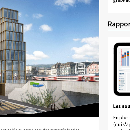
grâce au
Rappor
Les no
En plus
(qui s'
ment gelée au grand dam des autorités locales.