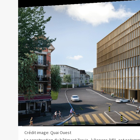
Crédit image: Quai Ouest
La construction du bâtiment Travis, à Renens (VD), est notam