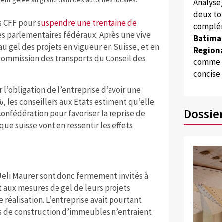
Analyse
deux to
s CFF pour s
uspendre une trentaine de
complém
es parlementaires fédéraux. Après une vive
Batima
u gel des projets en vigueur en Suisse, et en
Regiona
a commission des transports du Conseil des
comme d
concise
 l’obligation de l’entreprise d’avoir une
 les conseillers aux Etats estiment qu’elle
Dossie
Confédération pour favoriser la reprise de
ue suisse vont en ressentir les effets
li Maurer sont donc fermement invités à
t aux mesures de gel de leurs projets
 réalisation. L’entreprise avait pourtant
ts de construction d’immeubles n’entraient