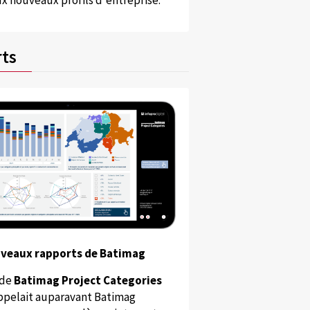
x nouveaux profils d'entreprise.
ts
uveaux rapports de Batimag
 de
Batimag Project Categories
appelait auparavant Batimag