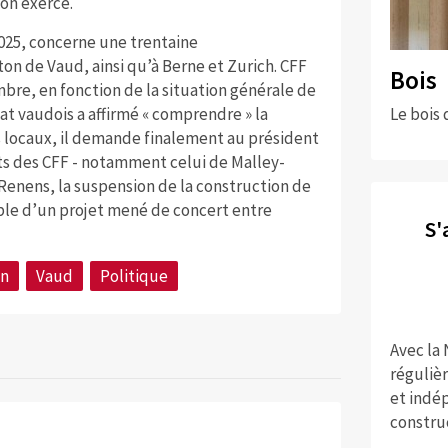
on exerce.
2025, concerne une trentaine
on de Vaud, ainsi qu’à Berne et Zurich. CFF
Bois
bre, en fonction de la situation générale de
Le bois 
at vaudois a affirmé « comprendre » la
s locaux, il demande finalement au président
ets des CFF - notamment celui de Malley-
 Renens, la suspension de la construction de
le d’un projet mené de concert entre
S'
on
Vaud
Politique
Avec la
réguliè
et indép
constru