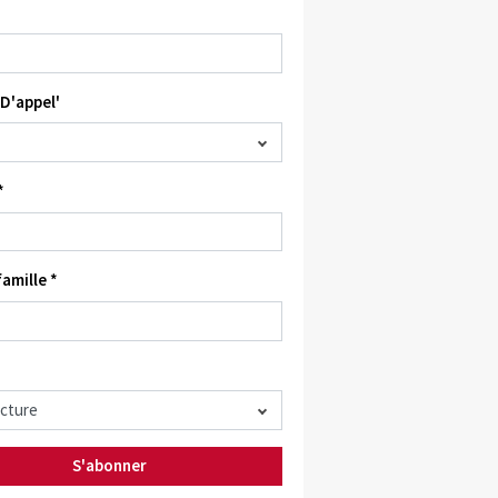
D'appel'
*
amille *
S'abonner