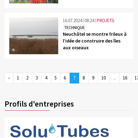
16.07.2024
08:24
PROJETS
TECHNIQUE
Neuchâtel se montre frileux à
l’idée de construire des îles
aux oiseaux
©
‹
1
2
3
4
5
6
7
8
9
10
...
16
1
Profils d'entreprises