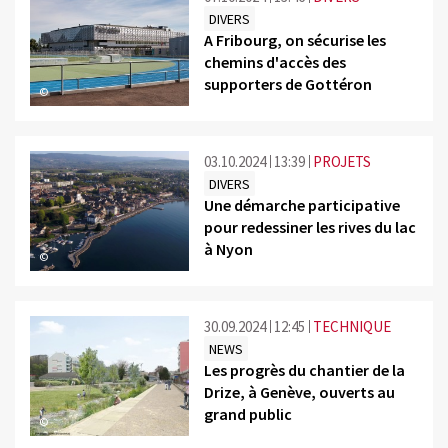
DIVERS
A Fribourg, on sécurise les
chemins d'accès des
supporters de Gottéron
©
03.10.2024
13:39
PROJETS
DIVERS
Une démarche participative
pour redessiner les rives du lac
à Nyon
©
30.09.2024
12:45
TECHNIQUE
NEWS
Les progrès du chantier de la
Drize, à Genève, ouverts au
grand public
©