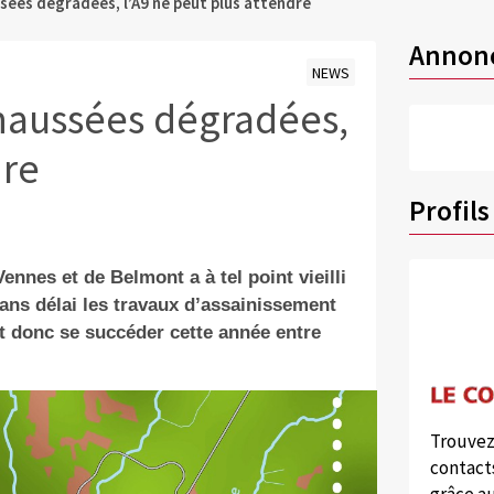
ssées dégradées, l’A9 ne peut plus attendre
Annon
NEWS
chaussées dégradées,
dre
Profils
ennes et de Belmont a à tel point vieilli
sans délai les travaux d’assainissement
nt donc se succéder cette année entre
Trouvez
contacts