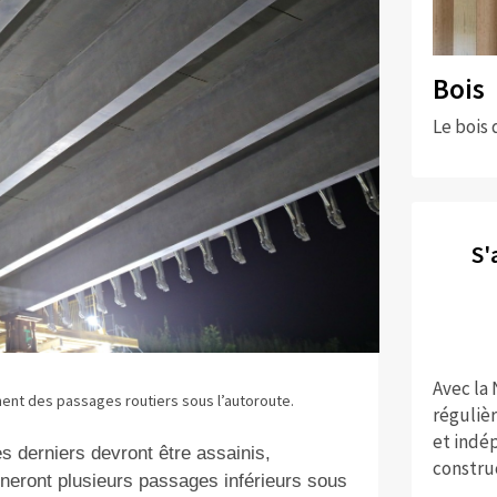
Bois
Le bois 
S'
Avec la
ment des passages routiers sous l’autoroute.
réguliè
et indép
s derniers devront être assainis,
constru
neront plusieurs passages inférieurs sous