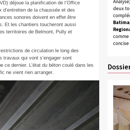
Analyse
D) déjoue la planification de l’Office
deux to
x d’entretien de la chaussée et des
complém
sances sonores doivent en effet être
Batima
 Et les chantiers toucheront aussi
Regiona
s territoires de Belmont, Pully et
comme d
concise
estrictions de circulation le long des
s travaux qui vont s’engager sont
Dossie
 ce dernier. L’état du béton coulé dans les
c ne vient rien arranger.