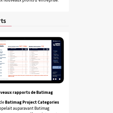
x nouveaux profils d'entreprise.
ts
uveaux rapports de Batimag
 de
Batimag Project Categories
appelait auparavant Batimag