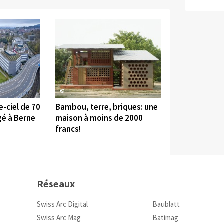
©
-ciel de 70
Bambou, terre, briques: une
gé à Berne
maison à moins de 2000
francs!
Réseaux
Swiss Arc Digital
Baublatt
r
Swiss Arc Mag
Batimag