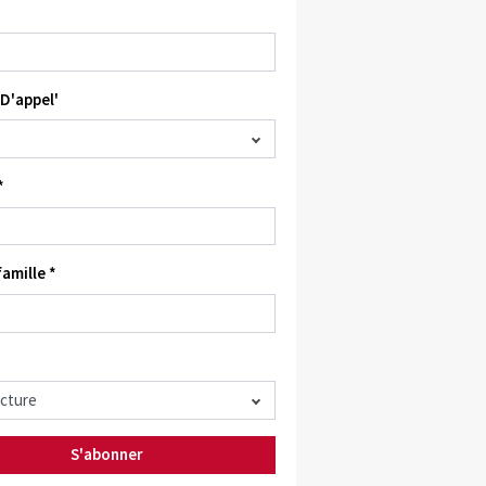
D'appel'
*
amille *
S'abonner