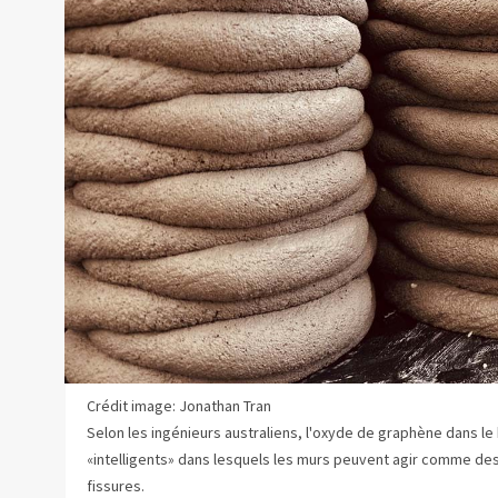
Crédit image: Jonathan Tran
Selon les ingénieurs australiens, l'oxyde de graphène dans le
«intelligents» dans lesquels les murs peuvent agir comme des 
fissures.