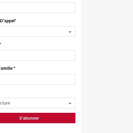
D'appel'
*
amille *
S'abonner