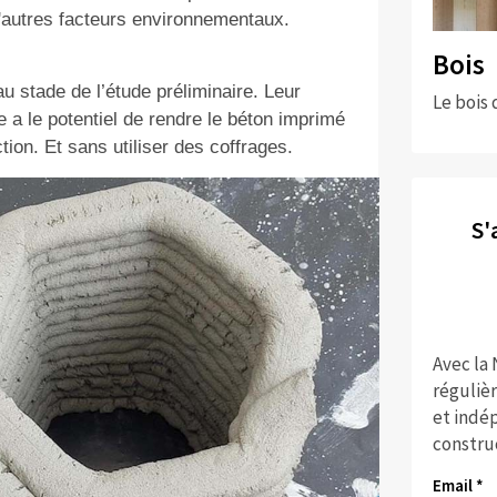
'autres facteurs environnementaux.
Bois
u stade de l’étude
préliminaire. Le
ur
Le bois 
 a le potentiel de rendre le béton imprimé
ction. Et
sans utiliser
des coffrages.
S'
Avec la
réguliè
et indép
constru
Email *