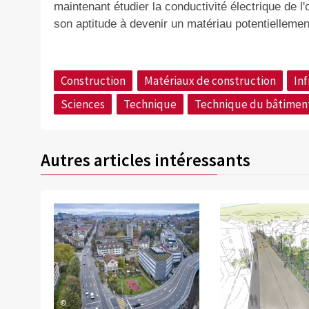
maintenant étudier la conductivité électrique de l
son aptitude à devenir un matériau potentiellement 
Construction
Matériaux de construction
In
Sciences
Technique
Technique du bâtimen
Autres articles intéressants
©
©