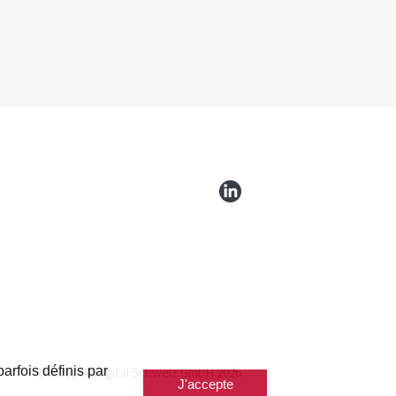
arfois définis par
© Infopro Digital Schweiz GmbH 2026
J'accepte