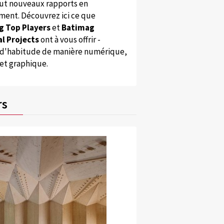
ut nouveaux rapports en
ent. Découvrez ici ce que
g Top Players
et
Batimag
l Projects
ont à vous offrir -
'habitude de manière numérique,
 et graphique.
rs