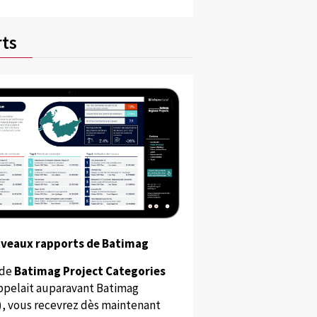
ts
uveaux rapports de Batimag
 de
Batimag Project Categories
appelait auparavant Batimag
), vous recevrez dès maintenant