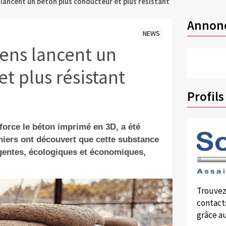
 lancent un béton plus conducteur et plus résistant
Annon
NEWS
iens lancent un
t plus résistant
Profils
orce le béton imprimé en 3D, a été
rniers ont découvert que cette substance
igentes, écologiques et économiques,
.
Trouvez
contacts
grâce au