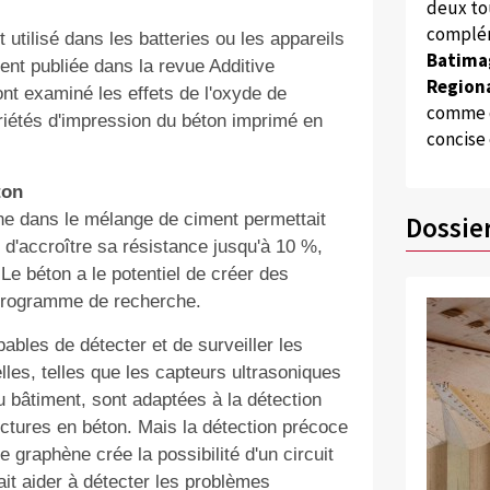
deux to
complém
tilisé dans les batteries ou les appareils
Batima
nt publiée dans la revue Additive
Regiona
ont examiné les effets de l'oxyde de
comme d
priétés d'impression du béton imprimé en
concise
ton
ène dans le mélange de ciment permettait
Dossie
 d'accroître sa résistance jusqu'à 10 %,
e béton a le potentiel de créer des
programme de
recherche.
bles de détecter et de surveiller les
lles, telles que les capteurs ultrasoniques
u bâtiment, sont adaptées à la détection
uctures en béton. Mais la détection précoce
e graphène crée la possibilité d'un circuit
ait aider à détecter les problèmes