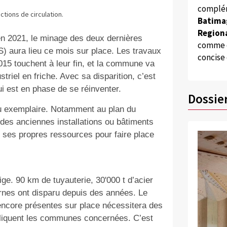
complém
ctions de circulation.
Batima
Regiona
en 2021, le minage des deux dernières
comme d
S) aura lieu ce mois sur place. Les travaux
concise
15 touchent à leur fin, et la commune va
triel en friche. Avec sa disparition, c’est
i est en phase de se réinventer.
Dossie
u exemplaire. Notamment au plan du
des anciennes installations ou bâtiments
r ses propres ressources pour faire place
ge. 90 km de tuyauterie, 30'000 t d’acier
rnes ont disparu depuis des années. Le
ncore présentes sur place nécessitera des
xpliquent les communes concernées. C’est