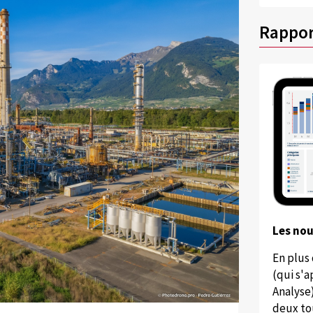
Rappor
Les no
En plus
(qui s'
Analyse
deux to