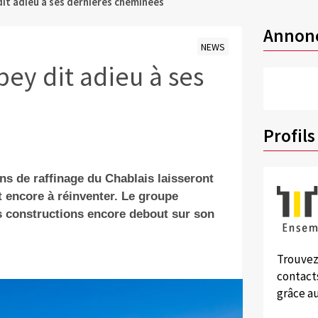
dit adieu à ses dernières cheminées
Annon
NEWS
bey dit adieu à ses
Profils
ions de raffinage du Chablais laisseront
t encore à réinventer. Le groupe
es constructions encore debout sur son
Trouvez
contacts
grâce au