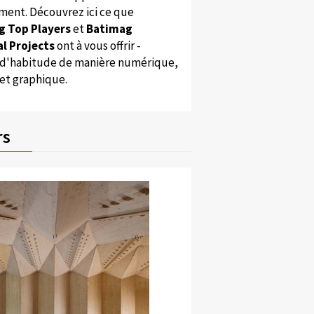
ent. Découvrez ici ce que
g Top Players
et
Batimag
l Projects
ont à vous offrir -
'habitude de manière numérique,
 et graphique.
rs