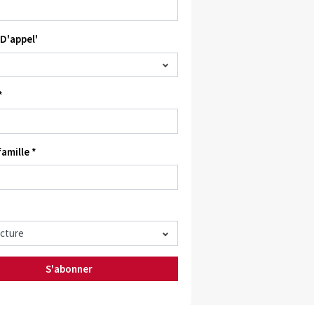
D'appel'
*
amille *
S'abonner