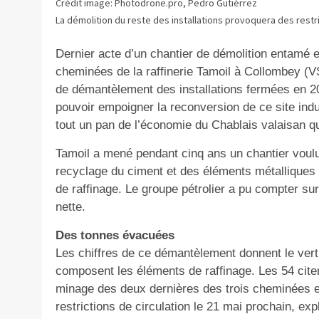
Crédit image: Photodrone.pro, Pedro Gutiérrez
La démolition du reste des installations provoquera des restri
Dernier acte d’un chantier de démolition entamé 
cheminées de la raffinerie Tamoil à Collombey (V
de démantèlement des installations fermées en 20
pouvoir empoigner la reconversion de ce site indus
tout un pan de l’économie du Chablais valaisan qu
Tamoil a mené pendant cinq ans un chantier voul
recyclage du ciment et des éléments métalliques 
de raffinage. Le groupe pétrolier a pu compter su
nette.
Des tonnes évacuées
Les chiffres de ce démantèlement donnent le verti
composent les éléments de raffinage. Les 54 cite
minage des deux dernières des trois cheminées e
restrictions de circulation le 21 mai prochain, e