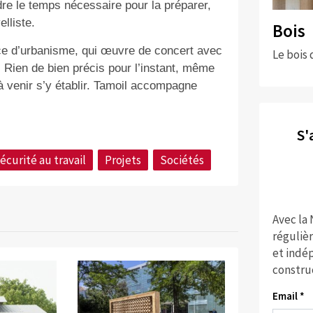
ndre le temps nécessaire pour la préparer,
lliste.
Bois
nce d’urbanisme, qui œuvre de concert avec
Le bois 
Rien de bien précis pour l’instant, même
à venir s’y établir. Tamoil accompagne
S'
écurité au travail
Projets
Sociétés
Avec la
réguliè
et indép
constru
Email *