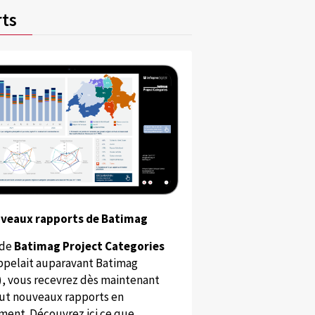
ts
uveaux rapports de Batimag
 de
Batimag Project Categories
appelait auparavant Batimag
), vous recevrez dès maintenant
ut nouveaux rapports en
ent. Découvrez ici ce que