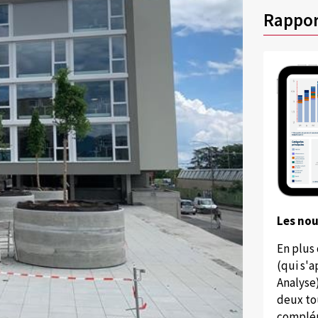
Rappor
Les no
En plus
(qui s'
Analyse
deux to
complém