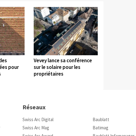
©
 des
Vevey lance sa conférence
sées pour
sur le solaire pour les
s
propriétaires
Réseaux
Swiss Arc Digital
Baublatt
r
Swiss Arc Mag
Batimag
Swiss Arc Award
Baublatt Infomanager