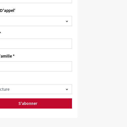
D'appel'
*
amille *
S'abonner