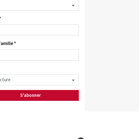
*
amille *
S'abonner