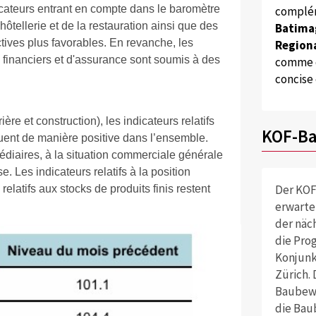
icateurs entrant en compte dans le baromètre
complém
hôtellerie et de la restauration ainsi que des
Batima
ctives plus favorables. En revanche, les
Regiona
 financiers et d'assurance sont soumis à des
comme d
concise
ère et construction), les indicateurs relatifs
KOF-Ba
luent de manière positive dans l’ensemble.
médiaires, à la situation commerciale générale
. Les indicateurs relatifs à la position
Der KOF
elatifs aux stocks de produits finis restent
erwarte
der näch
die Pro
Konjunk
Zürich. 
Baubewi
die Bau