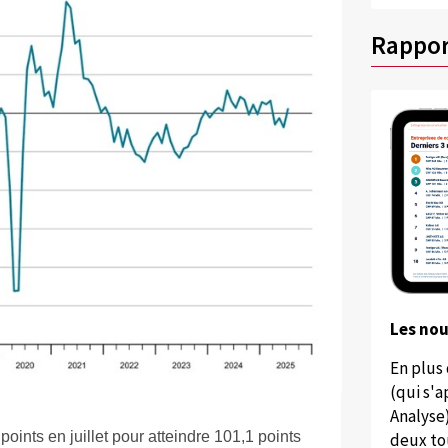
Rappor
Les no
En plus
(qui s'
Analyse
ints en juillet pour atteindre 101,1 points
deux to