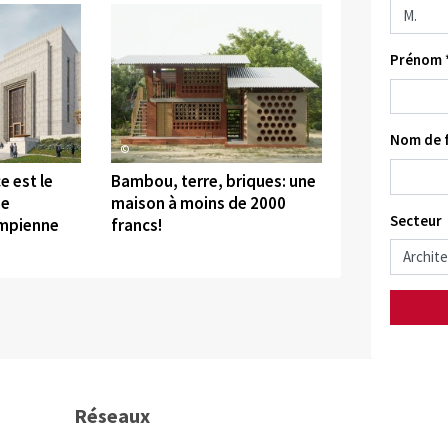
Prénom 
Nom de f
©
e est le
Bambou, terre, briques: une
de
maison à moins de 2000
Secteur
umpienne
francs!
Réseaux