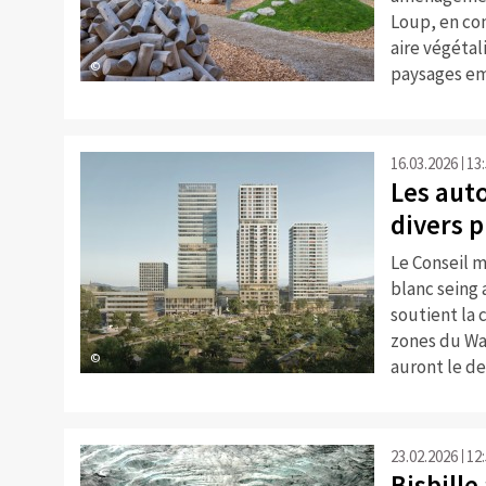
Loup, en con
aire végétal
©
paysages em
16.03.2026
13
Les aut
divers p
Le Conseil m
blanc seing 
soutient la 
zones du Wa
©
auront le de
23.02.2026
12
Bisbille