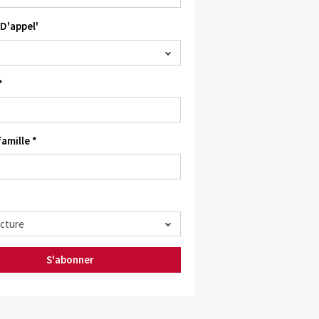
D'appel'
*
amille *
S'abonner