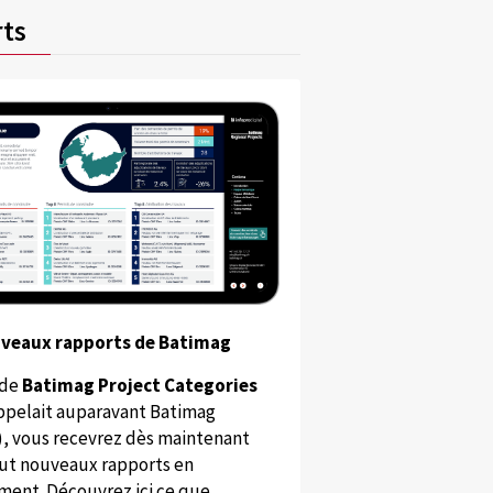
ts
uveaux rapports de Batimag
 de
Batimag Project Categories
appelait auparavant Batimag
), vous recevrez dès maintenant
ut nouveaux rapports en
ent. Découvrez ici ce que