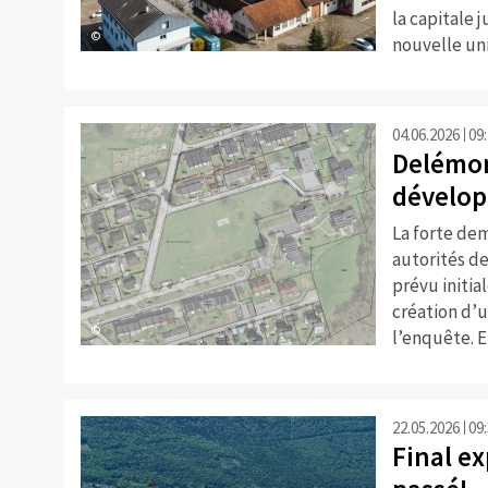
la capitale j
©
nouvelle uni
04.06.2026
09
Delémont
dévelop
La forte dem
autorités de
prévu initia
création d’u
©
l’enquête. El
22.05.2026
09
Final ex