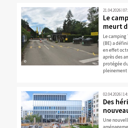
21.04.2026
07
Le camp
meurt d
Le camping T
(BE) a défin
en effet octr
après des a
©
protégée du 
pleinement 
02.04.2026
14
Des hér
nouveau
Une nouvelle
aménagement