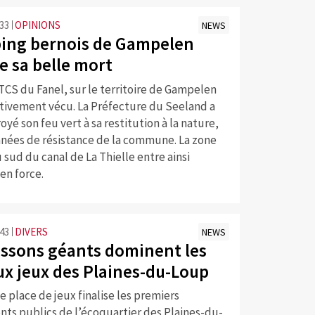
:33
OPINIONS
NEWS
ing bernois de Gampelen
e sa belle mort
CS du Fanel, sur le territoire de Gampelen
itivement vécu. La Préfecture du Seeland a
oyé son feu vert à sa restitution à la nature,
nnées de résistance de la commune. La zone
sud du canal de La Thielle entre ainsi
en force.
:43
DIVERS
NEWS
issons géants dominent les
x jeux des Plaines-du-Loup
 place de jeux finalise les premiers
s publics de l’écoquartier des Plaines-du-