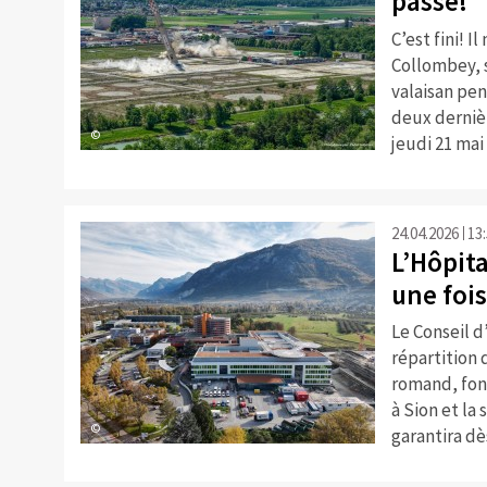
passé!
C’est fini! I
Collombey, s
valaisan pe
deux dernièr
©
jeudi 21 mai
24.04.2026
13
L’Hôpita
une foi
Le Conseil d
répartition 
romand, fond
à Sion et la 
©
garantira dè