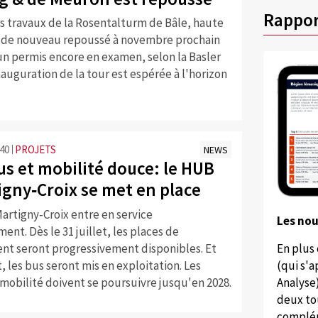
Rappor
s travaux de la Rosentalturm de Bâle, haute
t de nouveau repoussé à novembre prochain
un permis encore en examen, selon la Basler
nauguration de la tour est espérée à l'horizon
:40
PROJETS
NEWS
us et mobilité douce: le HUB
igny‑Croix se met en place
artigny‑Croix entre en service
Les no
ent. Dès le 31 juillet, les places de
nt seront progressivement disponibles. Et
En plus
t, les bus seront mis en exploitation. Les
(qui s'
mobilité doivent se poursuivre jusqu'en 2028.
Analyse
deux to
complém