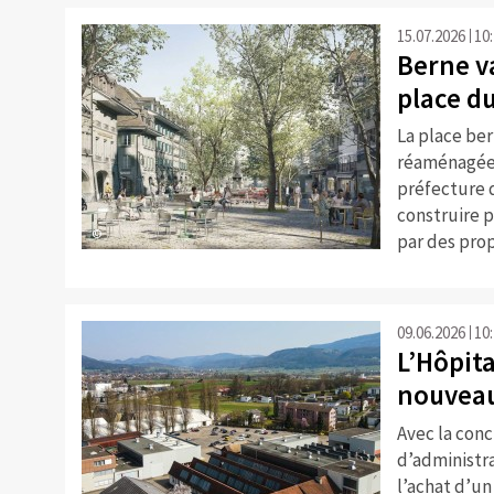
15.07.2026
10
Berne va
place d
La place be
réaménagée p
préfecture d
construire p
©
par des prop
09.06.2026
10
L’Hôpita
nouveau
Avec la conc
d’administra
l’achat d’un