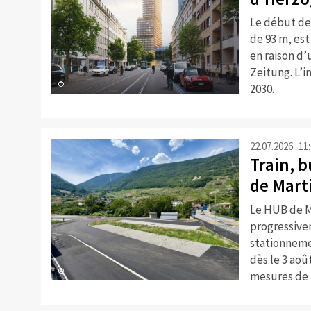
Le début de
de 93 m, es
en raison d’
Zeitung. L’i
©
2030.
22.07.2026
11
Train, b
de Mart
Le HUB de M
progressivem
stationneme
dès le 3 aoû
©
mesures de 