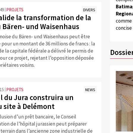
Batima
:49
PROJETS
DIVERS
Regiona
lide la transformation de la
comme d
u Bären- und Waisenhaus
concise
rnoise du Bären- und Waisenhaus peut être
our un montant de 36 millions de francs : la
Dossie
e la capitale fédérale a délivré le permis de
our ce projet, rejetant l’opposition déposée
riétaires voisins.
:15
PROJETS
NEWS
l du Jura construira un
 site à Delémont
lusion d’un prêt bancaire, le Conseil
tion de l’hôpital jurassien peut préparer
 terrain dans l’ancienne zone industrielle de