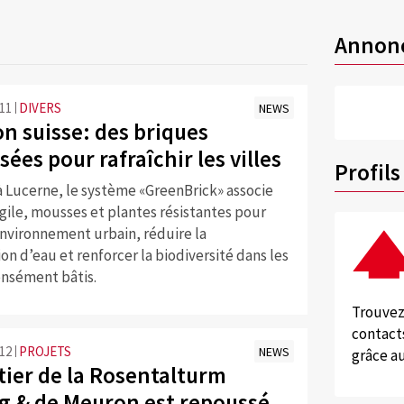
Annon
:11
DIVERS
NEWS
n suisse: des briques
sées pour rafraîchir les villes
Profils
 Lucerne, le système «GreenBrick» associe
gile, mousses et plantes résistantes pour
’environnement urbain, réduire la
 d’eau et renforcer la biodiversité dans les
ensément bâtis.
Trouvez
contacts
:12
PROJETS
NEWS
grâce au
tier de la Rosentalturm
g & de Meuron est repoussé