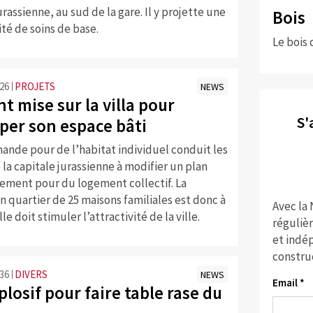
urassienne, au sud de la gare. Il y projette une
Bois
té de soins de base.
Le bois 
:26
PROJETS
NEWS
 mise sur la villa pour
S'
per son espace bâti
ande pour de l’habitat individuel conduit les
 la capitale jurassienne à modifier un plan
lement pour du logement collectif. La
n quartier de 25 maisons familiales est donc à
Avec la
le doit stimuler l’attractivité de la ville.
réguliè
et indép
constru
:36
DIVERS
NEWS
Email *
plosif pour faire table rase du