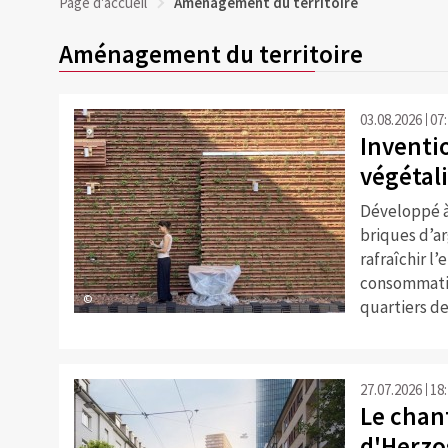
Page d'accueil
Aménagement du territoire
Aménagement du territoire
03.08.2026
07
Inventio
végétali
Développé à
briques d’ar
rafraîchir l
consommation
©
quartiers d
27.07.2026
18
Le chan
d'Herzo