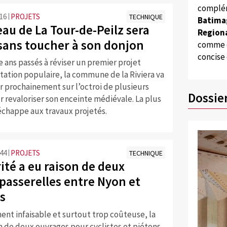
complém
:16
PROJETS
TECHNIQUE
Batima
au de La Tour-de-Peilz sera
Regiona
sans toucher à son donjon
comme d
concise
 ans passés à réviser un premier projet
tation populaire, la commune de la Riviera va
r prochainement sur l’octroi de plusieurs
Dossie
r revaloriser son enceinte médiévale. La plus
 échappe aux travaux projetés.
:44
PROJETS
TECHNIQUE
ité a eu raison de deux
 passerelles entre Nyon et
s
nt infaisable et surtout trop coûteuse, la
n de deux ouvrages pour cyclistes et piétons