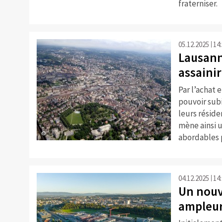
fraterniser.
05.12.2025
14
Lausann
assaini
Par l’achat 
pouvoir sub
leurs résiden
mène ainsi 
©
abordables 
04.12.2025
14
Un nouv
ampleur