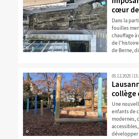
Imposan
cœur de
Dans la part
fouilles men
chauffage à 
de l'histoire
©
de Berne, di
05.12.2025
15
Lausann
collège 
Une nouvelle
enfants de c
modernes, c
accessibles,
©
développer l