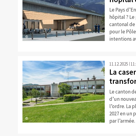
Le Pays d’En
hôpital ? Le
cantonal de
pour le Pôle
©
intentions a
11.12.2025
11
La case
transfo
Le canton d
d’un nouvea
l’ordre. La 
2027 en un p
©
par l’armée.