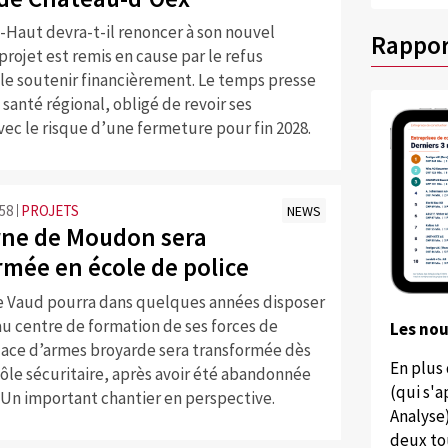
-Haut devra-t-il renoncer à son nouvel
Rappor
 projet est remis en cause par le refus
 le soutenir financièrement. Le temps presse
 santé régional, obligé de revoir ses
vec le risque d’une fermeture pour fin 2028.
:58
PROJETS
NEWS
rne de Moudon sera
rmée en école de police
e Vaud pourra dans quelques années disposer
u centre de formation de ses forces de
Les no
place d’armes broyarde sera transformée dès
En plus
ôle sécuritaire, après avoir été abandonnée
(qui s'
 Un important chantier en perspective.
Analyse
deux to