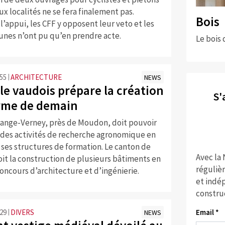
ux localités ne se fera finalement pas.
Bois
 l’appui, les CFF y opposent leur veto et les
es n’ont pu qu’en prendre acte.
Le bois 
:55
ARCHITECTURE
NEWS
le vaudois prépare la création
S'
erme de demain
Grange-Verney, près de Moudon, doit pouvoir
des activités de recherche agronomique en
 ses structures de formation. Le canton de
Avec la
it la construction de plusieurs bâtiments en
réguliè
oncours d’architecture et d’ingénierie.
et indép
constru
Email *
:29
DIVERS
NEWS