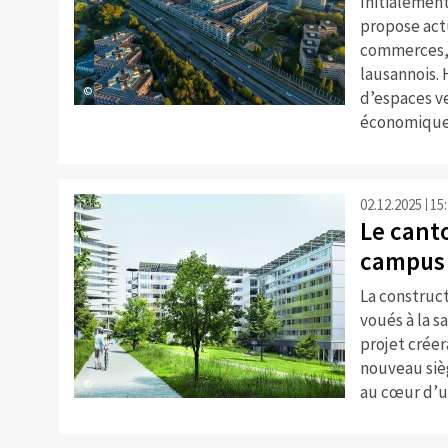
Initialement
propose act
commerces, 
lausannois.
©
d’espaces v
économique
02.12.2025
15
Le cant
campus 
La construc
voués à la 
projet créer
nouveau siè
©
au cœur d’u