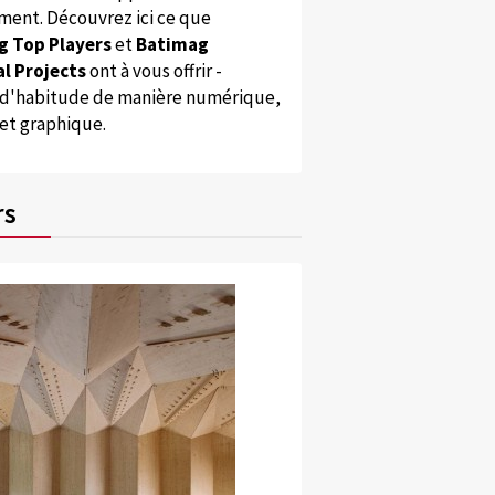
ent. Découvrez ici ce que
g Top Players
et
Batimag
l Projects
ont à vous offrir -
'habitude de manière numérique,
 et graphique.
rs