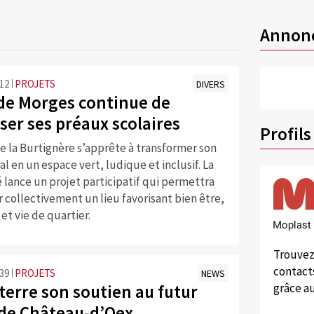
Annon
:12
PROJETS
DIVERS
e de Morges continue de
ser ses préaux scolaires
Profils
e la Burtignère s’apprête à transformer son
l en un espace vert, ludique et inclusif. La
 lance un projet participatif qui permettra
 collectivement un lieu favorisant bien être,
 et vie de quartier.
Trouvez
contacts
:39
PROJETS
NEWS
terre son soutien au futur
grâce au
 de Château-d’Oex