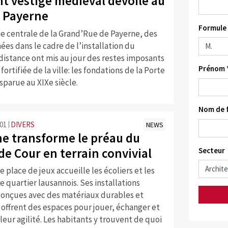
t vestige médiéval dévoilé au
 Payerne
Formule 
ie centrale de la Grand’Rue de Payerne, des
ées dans le cadre de l’installation du
distance ont mis au jour des restes imposants
Prénom 
 fortifiée de la ville: les fondations de la Porte
sparue au XIXe siècle.
Nom de f
:01
DIVERS
NEWS
e transforme le préau du
de Cour en terrain convivial
Secteur
 place de jeux accueille les écoliers et les
e quartier lausannois. Ses installations
onçues avec des matériaux durables et
 offrent des espaces pour jouer, échanger et
eur agilité. Les habitants y trouvent de quoi