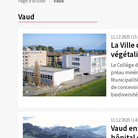
Page d'accueil
Vaud
Vaud
11.12.2025
15
La Vill
végétali
Le Collège d
préau minéra
Municipalité
de concevoir
©
biodiversité
11.12.2025
14
Vaud en
hôpital