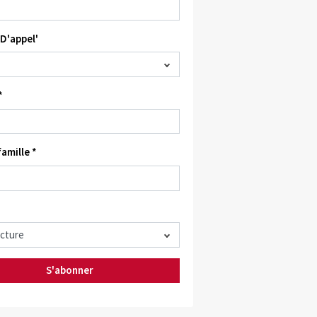
D'appel'
*
amille *
S'abonner