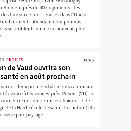
 baptisée Horizons, la zone En Dorigny
uellement près de 900 logements, des
des bureaux et des services dans l’Ouest
 Huit bâtiments abondamment pourvus
erts se profilent comme un nouveau pôle
.
:19
PROJETS
NEWS
on de Vaud ouvrira son
santé en août prochain
tion des deux premiers bâtiments cantonaux
santé avance à Chavannes-près-Renens (VD). Le
a un centre de compétences cliniques et le
ge de la Haute école de santé du canton. Cela
n vaste parc paysager.