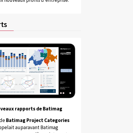
x nouveaux profils d'entreprise.
ts
uveaux rapports de Batimag
 de
Batimag Project Categories
appelait auparavant Batimag