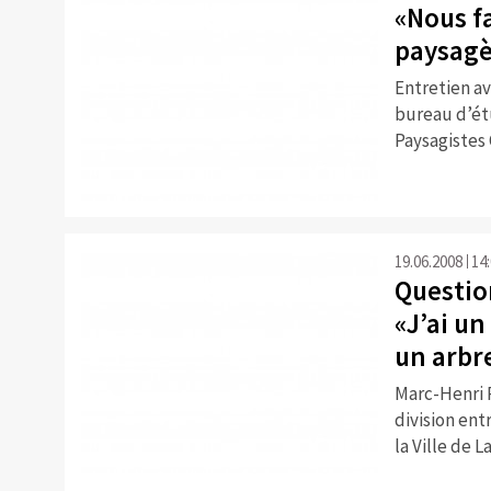
«Nous f
paysagè
Entretien a
bureau d’ét
Paysagistes 
19.06.2008
14
Questio
«J’ai u
un arbre
Marc-Henri P
division ent
la Ville de 