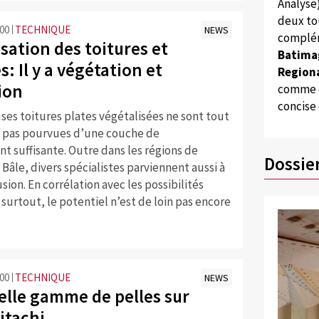
Analyse
deux to
:00
TECHNIQUE
NEWS
complém
sation des toitures et
Batima
s: Il y a végétation et
Regiona
ion
comme d
concise
es toitures plates végétalisées ne sont tout
pas pourvues d’une couche de
 suffisante. Outre dans les régions de
Dossie
 Bâle, divers spécialistes parviennent aussi à
sion. En corrélation avec les possibilités
 surtout, le potentiel n’est de loin pas encore
:00
TECHNIQUE
NEWS
elle gamme de pelles sur
itachi