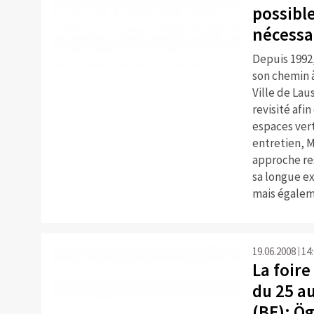
possibl
nécessa
Depuis 1992,
son chemin à
Ville de Lau
revisité afi
espaces verts
entretien, M
approche re
sa longue ex
mais égaleme
19.06.2008
14
La foire
du 25 a
(BE): Ög