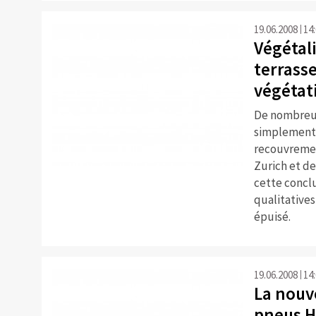
19.06.2008
14
Végétali
terrasse
végétat
De nombreus
simplement 
recouvrement
Zurich et de
cette conclu
qualitatives
épuisé.
19.06.2008
14
La nouv
pneus H