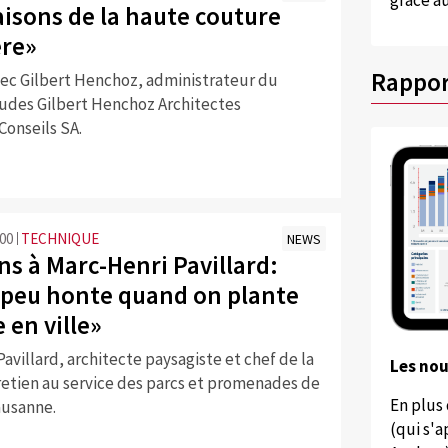
grâce au
aisons de la haute couture
re»
Rappor
vec Gilbert Henchoz, administrateur du
udes Gilbert Henchoz Architectes
Conseils SA.
:00
TECHNIQUE
NEWS
ns à Marc-Henri Pavillard:
n peu honte quand on plante
 en ville»
avillard, architecte paysagiste et chef de la
Les no
retien au service des parcs et promenades de
En plus
Lausanne.
(qui s'