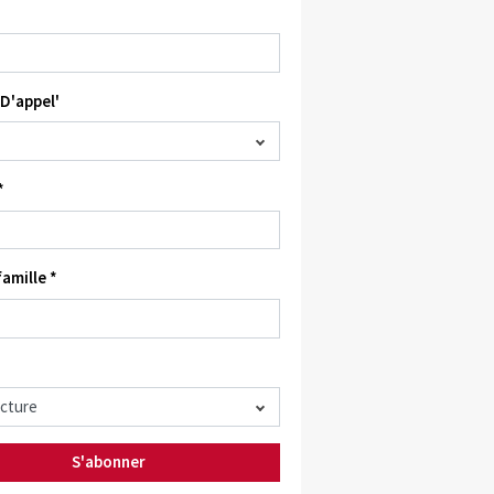
D'appel'
*
amille *
S'abonner