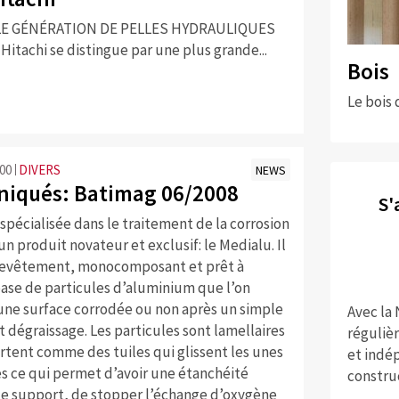
LE GÉNÉRATION DE PELLES HYDRAULIQUES
Hitachi se distingue par une plus grande...
Bois
Le bois 
:00
DIVERS
NEWS
iqués: Batimag 06/2008
S'
spécialisée dans le traitement de la corrosion
 un produit novateur et exclusif: le Medialu. Il
 revêtement, monocomposant et prêt à
base de particules d’aluminium que l’on
une surface corrodée ou non après un simple
Avec la
 dégraissage. Les particules sont lamellaires
réguliè
rtent comme des tuiles qui glissent les unes
et indép
es ce qui permet d’avoir une étanchéité
constru
 le support, de stopper l’échange d’oxygène