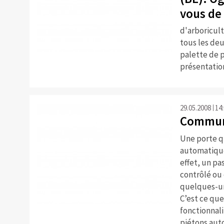
vous de 
d'arboricult
tous les deux
palette de p
présentation
29.05.2008
14
Commun
Une porte qu
automatique
effet, un pa
contrôlé ou 
quelques-un
C’est ce que
fonctionnal
piétons au