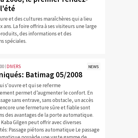
l'été
ure et des cultures maraîchères qui a lieu
 ans. La foire offrira à ses visiteurs une large
roduits, des informations et des
s spéciales.
:00
DIVERS
NEWS
iqués: Batimag 05/2008
i s'ouvre et qui se referme
ment permet d’augmenter le confort. En
ssage sans entrave, sans obstacle, un accès
encore une fermeture sûre et fiable sont
s des avantages de la porte automatique.
 Kaba Gilgen peut offrir avec diverses
ités: Passage piétons automatique Le passage
tomatique possède une vaste gamme de