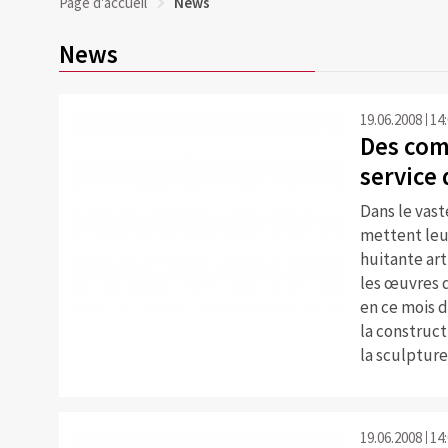
Page d'accueil
News
News
19.06.2008
14
Des com
service 
Dans le vast
mettent leur
huitante art
les œuvres d
en ce mois d
la construct
la sculptur
19.06.2008
14