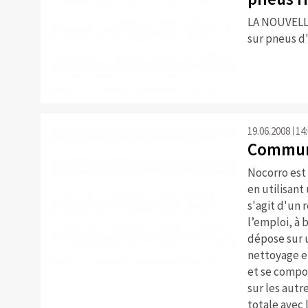
LA NOUVEL
sur pneus d'
19.06.2008
14
Commun
Nocorro est 
en utilisant
s'agit d'un
l’emploi, à 
dépose sur 
nettoyage et
et se compo
sur les autr
totale avec