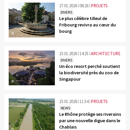
27.01.2026
08:26
PROJETS
DIVERS
Le plus célèbre tilleul de
Fribourg revivra au cœur du
bourg
©
23.01.2026
14:25
ARCHITECTURE
DIVERS
Un éco resort perché soutient
la biodiversité près du zoo de
Singapour
©
23.01.2026
11:54
PROJETS
NEWS
Le Rhône protège ses riverains
par une nouvelle digue dans le
Chablais
©