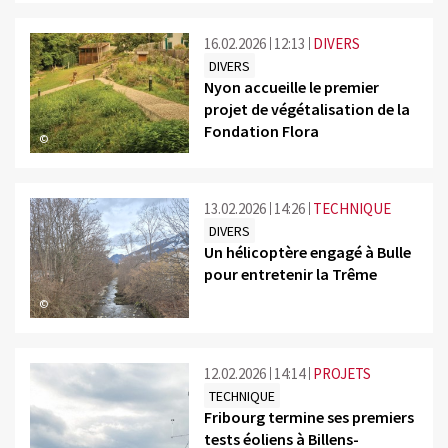
16.02.2026
12:13
DIVERS
DIVERS
Nyon accueille le premier
projet de végétalisation de la
Fondation Flora
©
13.02.2026
14:26
TECHNIQUE
DIVERS
Un hélicoptère engagé à Bulle
pour entretenir la Trême
©
12.02.2026
14:14
PROJETS
TECHNIQUE
Fribourg termine ses premiers
tests éoliens à Billens-