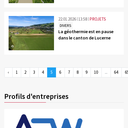
22.01.2026
13:58
PROJETS
DIVERS
La géothermie est en pause
dans le canton de Lucerne
©
‹
1
2
3
4
5
6
7
8
9
10
...
64
6
Profils d'entreprises