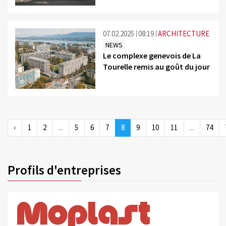
07.02.2025
08:19
ARCHITECTURE
NEWS
Le complexe genevois de La
Tourelle remis au goût du jour
©
‹
1
2
...
5
6
7
8
9
10
11
...
74
Profils d'entreprises