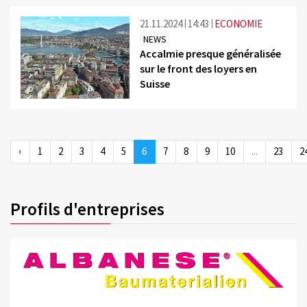
21.11.2024
14:43
ECONOMIE
NEWS
Accalmie presque généralisée
sur le front des loyers en
Suisse
©
‹
1
2
3
4
5
6
7
8
9
10
...
23
2
Profils d'entreprises