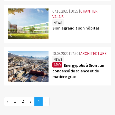
07.10.2020
10:25
CHANTIER
VALAIS
NEWS
Sion agrandit son hôpital
©
28.08.2020
17:50
ARCHITECTURE
NEWS
ABO
Energypolis à Sion : un
condensé de science et de
matière grise
©
‹
1
2
3
4
›