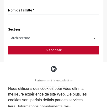
Nom de famille *
Secteur
S'abonner
S’abonner à la newsletter
S’abonner Batimag
Nous utilisons des cookies pour vous offrir la
Contact
meilleure expérience de site Web. De plus, les
Impressum
cookies sont parfois définis par des services
Protection des données
tiers.
Informations complémentaires