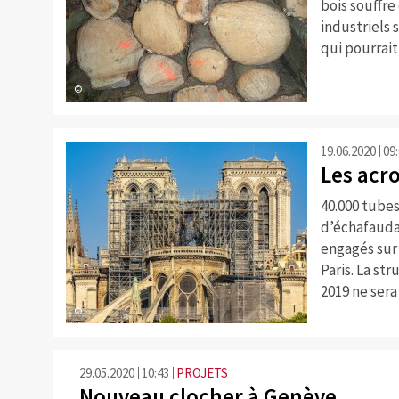
bois souffre
industriels 
qui pourrai
©
19.06.2020
09
Les acr
40.000 tube
d’échafaudag
engagés sur
Paris. La st
2019 ne sera
©
29.05.2020
10:43
PROJETS
Nouveau clocher à Genève