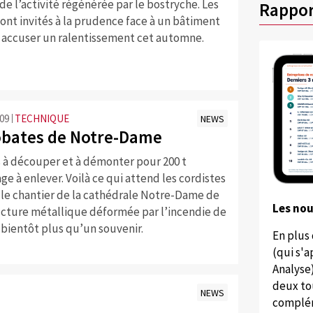
 de l’activité régénérée par le bostryche. Les
Rappor
sont invités à la prudence face à un bâtiment
t accuser un ralentissement cet automne.
:09
TECHNIQUE
NEWS
obates de Notre-Dame
s à découper et à démonter pour 200 t
e à enlever. Voilà ce qui attend les cordistes
 le chantier de la cathédrale Notre-Dame de
Les no
ructure métallique déformée par l’incendie de
 bientôt plus qu’un souvenir.
En plus
(qui s'
Analyse
deux to
NEWS
complém