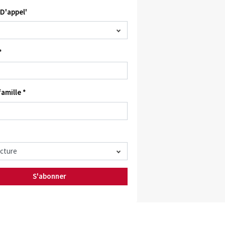
D'appel'
*
amille *
S'abonner