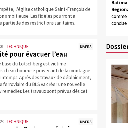
Batima
pête, l’église catholique Saint-François de
Regiona
n ambitieuse. Les fidèles pourront à
comme d
partielle des restrictions sanitaires.
concise
Dossie
:01
TECHNIQUE
DIVERS
ité pour évacuer l’eau
e base du Lötschberg est victime
ions d’eau boueuse provenant de la montagne
rintemps. Après des travaux de déblaiement,
 ferroviaire du BLS va créer une nouvelle
y remédier. Les travaux sont prévus dès cet
:23
TECHNIQUE
DIVERS