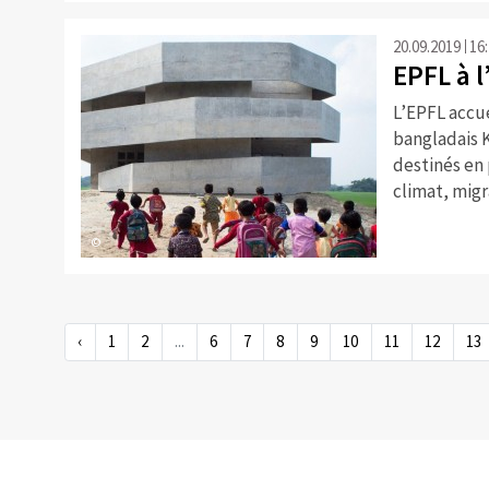
20.09.2019
16
EPFL à 
L’EPFL accue
bangladais 
destinés en 
climat, mig
©
‹
1
2
...
6
7
8
9
10
11
12
13