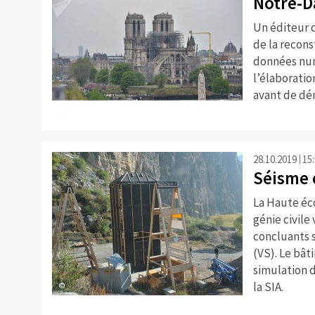
Notre-D
Un éditeur d
de la recons
données num
l’élaborati
avant de dém
©
28.10.2019
15
Séisme 
La Haute éco
génie civile
concluants 
(VS). Le bât
simulation 
la SIA.
©