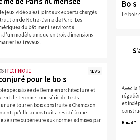
ame de Paris numérisée
Bois
e jeux vidéo s’est joint aux experts chargés
Le bois 
truction de Notre-Dame de Paris. Les
ériques du bâtiment serviront à
on d’un modèle unique en trois dimensions
arrer les travaux.
S'
:05
TECHNIQUE
NEWS
conjuré pour le bois
Avec la
le spécialisée de Berne en architecture et
réguliè
 vient de terminer une série de tests
et indép
sur une tour en bois construite à Chamoson
constru
iment qu’elle a construit a résisté à une
de séisme supérieure aux normes admises par
Email *