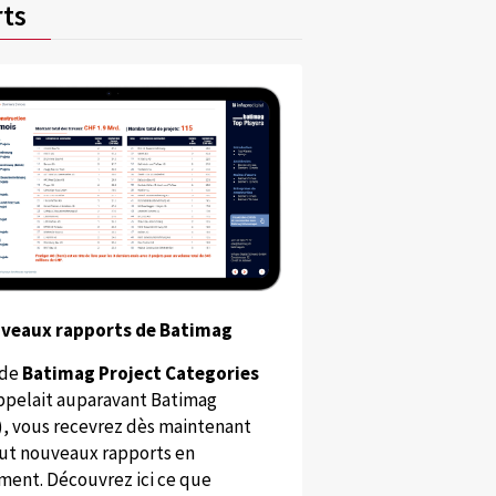
ts
uveaux rapports de Batimag
 de
Batimag Project Categories
appelait auparavant Batimag
), vous recevrez dès maintenant
ut nouveaux rapports en
ent. Découvrez ici ce que