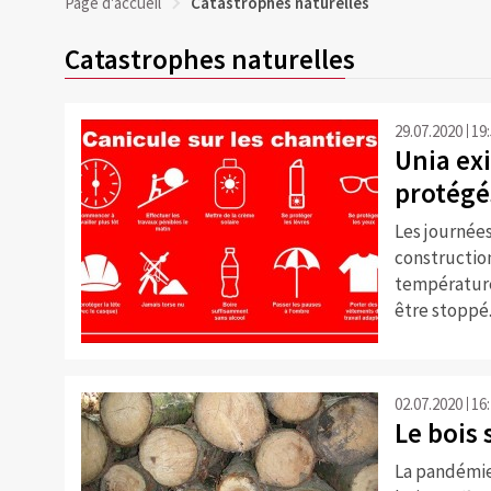
Page d'accueil
Catastrophes naturelles
Catastrophes naturelles
29.07.2020
19
Unia exi
protégés
Les journées
constructio
températures
être stoppé
02.07.2020
16
Le bois 
La pandémie