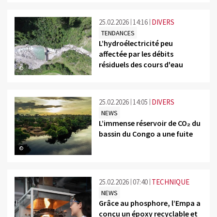
25.02.2026
14:16
DIVERS
TENDANCES
L’hydroélectricité peu
affectée par les débits
résiduels des cours d'eau
©
25.02.2026
14:05
DIVERS
NEWS
L’immense réservoir de CO₂ du
bassin du Congo a une fuite
©
25.02.2026
07:40
TECHNIQUE
NEWS
Grâce au phosphore, l’Empa a
conçu un époxy recyclable et