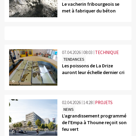
Le vacherin fribourgeois se
met à fabriquer du béton
©
07.04.2026
08:03
TECHNIQUE
TENDANCES
Les poissons de La Drize
auront leur échelle dernier cri
©
02.04.2026
14:28
PROJETS
NEWS
L’agrandissement programmé
de l'Empa à Thoune reçoit son
feu vert
©