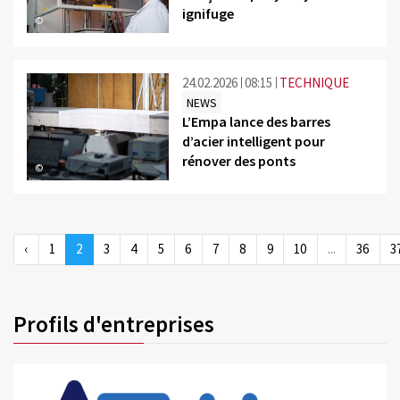
ignifuge
©
24.02.2026
08:15
TECHNIQUE
NEWS
L’Empa lance des barres
d’acier intelligent pour
rénover des ponts
©
‹
1
2
3
4
5
6
7
8
9
10
...
36
3
Profils d'entreprises