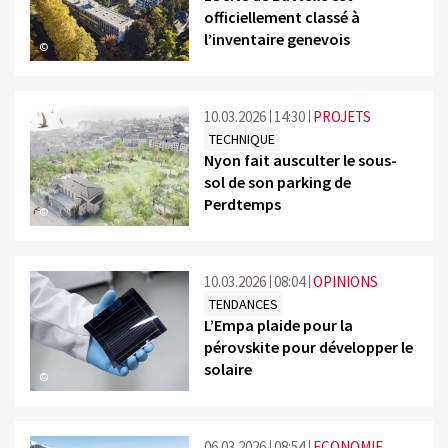
officiellement classé à
l’inventaire genevois
©
10.03.2026
14:30
PROJETS
TECHNIQUE
Nyon fait ausculter le sous-
sol de son parking de
Perdtemps
©
10.03.2026
08:04
OPINIONS
TENDANCES
L’Empa plaide pour la
pérovskite pour développer le
solaire
©
06.03.2026
08:54
ECONOMIE