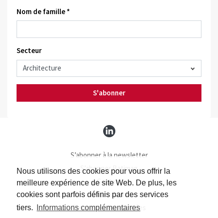
Nom de famille *
Secteur
S'abonner
S’abonner à la newsletter
S’abonner Batimag
Nous utilisons des cookies pour vous offrir la
Contact
meilleure expérience de site Web. De plus, les
Impressum
cookies sont parfois définis par des services
Protection des données
tiers.
Informations complémentaires