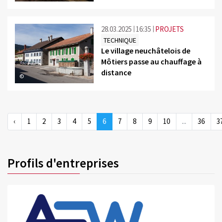
28.03.2025
16:35
PROJETS
TECHNIQUE
Le village neuchâtelois de
Môtiers passe au chauffage à
distance
©
‹
1
2
3
4
5
6
7
8
9
10
...
36
3
Profils d'entreprises