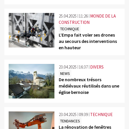
25.04.2025
11:26
MONDE DE LA
CONSTRUCTION
TECHNIQUE
L’Empa fait voler ses drones
au secours des interventions
©
en hauteur
23.04.2025
16:37
DIVERS
NEWS
De nombreux trésors
médiévaux réutilisés dans une
église bernoise
©
23.04.2025
09:39
TECHNIQUE
TENDANCES
La rénovation de fenêtres