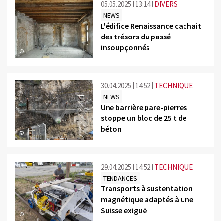
05.05.2025
13:14
DIVERS
NEWS
L'édifice Renaissance cachait
des trésors du passé
insoupçonnés
©
30.04.2025
14:52
TECHNIQUE
NEWS
Une barrière pare-pierres
stoppe un bloc de 25 t de
béton
©
29.04.2025
14:52
TECHNIQUE
TENDANCES
Transports à sustentation
magnétique adaptés à une
Suisse exiguë
©