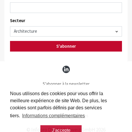
Secteur
S'abonner
S’abonner à la newsletter
S’abonner Batimag
Nous utilisons des cookies pour vous offrir la
Contact
meilleure expérience de site Web. De plus, les
Impressum
cookies sont parfois définis par des services
Protection des données
tiers.
Informations complémentaires
© Infopro Digital Schweiz GmbH 2026
J'accepte