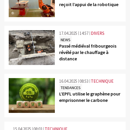
reçoit l’appui de la robotique
©
17.04.2025
14:57
DIVERS
NEWS
Passé médiéval fribourgeois
révélé par le chauffage à
distance
©
16.04.2025
08:53
TECHNIQUE
TENDANCES
L’EPFL utilise le graphène pour
emprisonner le carbone
©
15.04.2025
08:03
TECHNIQUE