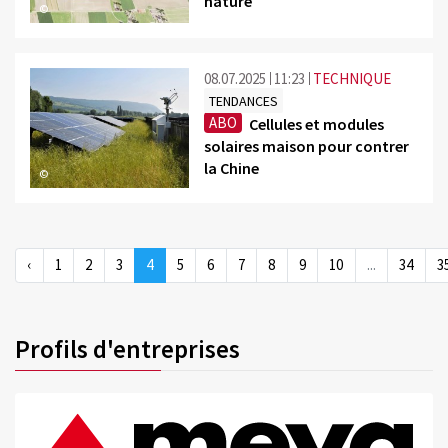
nature
©
08.07.2025
11:23
TECHNIQUE
TENDANCES
ABO
Cellules et modules
solaires maison pour contrer
la Chine
©
‹
1
2
3
4
5
6
7
8
9
10
...
34
3
Profils d'entreprises