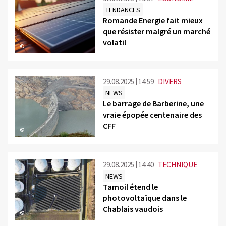
TENDANCES
Romande Energie fait mieux
que résister malgré un marché
volatil
©
29.08.2025
14:59
DIVERS
NEWS
Le barrage de Barberine, une
vraie épopée centenaire des
CFF
©
29.08.2025
14:40
TECHNIQUE
NEWS
Tamoil étend le
photovoltaïque dans le
Chablais vaudois
©