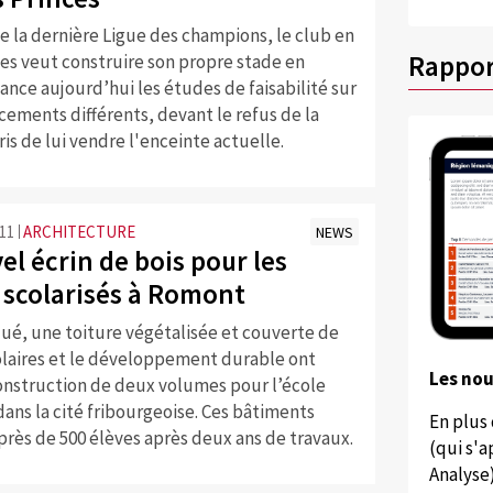
 la dernière Ligue des champions, le club en
Rappor
es veut construire son propre stade en
 lance aujourd’hui les études de faisabilité sur
ements différents, devant le refus de la
ris de lui vendre l'enceinte actuelle.
:11
ARCHITECTURE
NEWS
l écrin de bois pour les
 scolarisés à Romont
ué, une toiture végétalisée et couverte de
laires et le développement durable ont
Les no
onstruction de deux volumes pour l’école
dans la cité fribourgeoise. Ces bâtiments
En plus
près de 500 élèves après deux ans de travaux.
(qui s'
Analyse