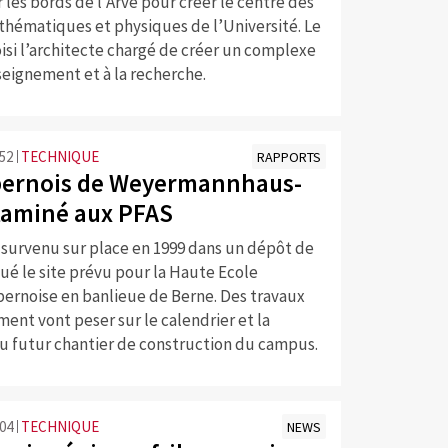
r les bords de l’Arve pour créer le centre des
thématiques et physiques de l’Université. Le
isi l’architecte chargé de créer un complexe
seignement et à la recherche.
:52
TECHNIQUE
RAPPORTS
 bernois de Weyermannhaus-
taminé aux PFAS
 survenu sur place en 1999 dans un dépôt de
ué le site prévu pour la Haute Ecole
bernoise en banlieue de Berne. Des travaux
ment vont peser sur le calendrier et la
du futur chantier de construction du campus.
:04
TECHNIQUE
NEWS