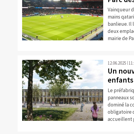
Vainqueur de
mains qatari
banlieue. Il
deux emplac
©
mairie de Pa
12.06.2025
11
Un nouve
enfants
Le préfabriq
panneaux so
dominé la c
obligatoire 
©
accueillent 