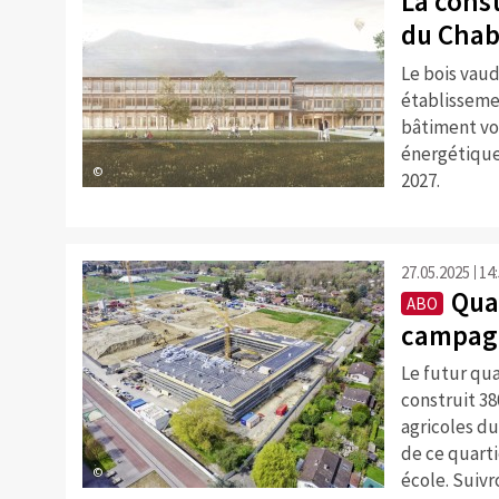
La cons
du Chabl
Le bois vau
établissemen
bâtiment vo
énergétique 
©
2027.
27.05.2025
14
Qua
ABO
campagn
Le futur qua
construit 38
agricoles du
de ce quart
©
école. Suivr