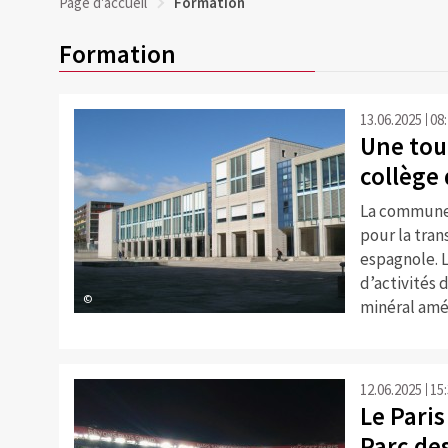
Page d'accueil
Formation
Formation
13.06.2025
08
Une tou
collège
La commune 
pour la tra
espagnole. L
d’activités 
©
minéral amé
12.06.2025
15
Le Paris
Parc de