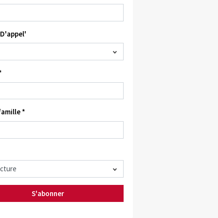
D'appel'
*
amille *
S'abonner