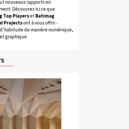
ut nouveaux rapports en
ent. Découvrez ici ce que
g Top Players
et
Batimag
l Projects
ont à vous offrir -
'habitude de manière numérique,
 et graphique.
rs