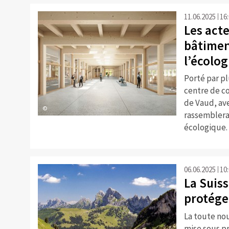
11.06.2025
16
Les acte
bâtimen
l’écolog
Porté par pl
centre de c
de Vaud, av
©
rassemblera
écologique.
06.06.2025
10
La Suiss
protége
La toute nou
mise sous p