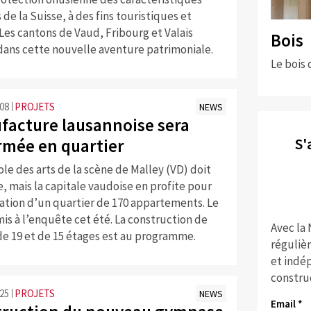
de la Suisse, à des fins touristiques et
Les cantons de Vaud, Fribourg et Valais
Bois
dans cette nouvelle aventure patrimoniale.
Le bois 
:08
PROJETS
NEWS
facture lausannoise sera
S'
rmée en quartier
le des arts de la scène de Malley (VD) doit
, mais la capitale vaudoise en profite pour
éation d’un quartier de 170 appartements. Le
mis à l’enquête cet été. La construction de
Avec la
de 19 et de 15 étages est au programme.
réguliè
et indép
constru
:25
PROJETS
NEWS
Email *