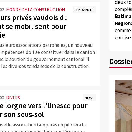
deux to
complém
:02
MONDE DE LA CONSTRUCTION
TENDANCES
urs privés vaudois du
Batima
Regiona
t se mobilisent pour
comme d
ie
concise
usieurs associations patronales, un nouveau
ompétences doit se constituer dans le canton
ec le soutien du gouvernement cantonal. Il
Dossie
 les diverses tendances de la construction
:00
DIVERS
NEWS
e lorgne vers l’Unesco pour
r son sous-sol
velle association Geoparks.ch pilotera la
rotection onusienne des caractéristiques