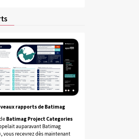
ts
uveaux rapports de Batimag
 de
Batimag Project Categories
appelait auparavant Batimag
), vous recevrez dès maintenant