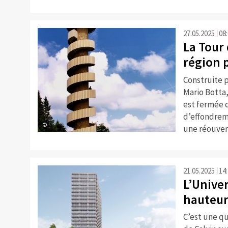
27.05.2025
08
La Tour 
région 
Construite 
Mario Botta,
est fermée d
d’effondrem
©
une réouvert
21.05.2025
14
L’Unive
hauteur
C’est une qu