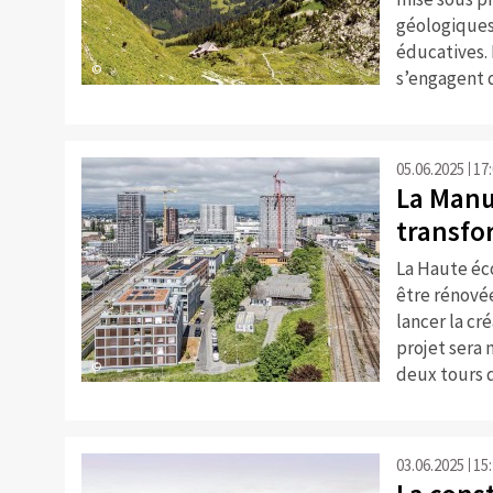
géologiques 
éducatives. 
©
s’engagent 
05.06.2025
17
La Manu
transfo
La Haute éco
être rénovée
lancer la cr
projet sera 
©
deux tours 
03.06.2025
15