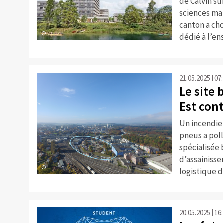
de Calvin su
sciences ma
canton a cho
©
dédié à l’en
21.05.2025
07
Le site
Est con
Un incendie
pneus a poll
spécialisée 
d’assainisse
©
logistique 
20.05.2025
16