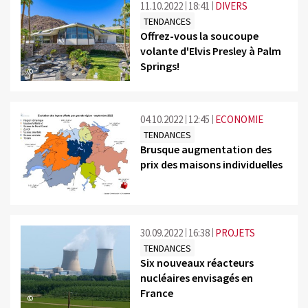
11.10.2022
18:41
DIVERS
TENDANCES
Offrez-vous la soucoupe
volante d'Elvis Presley à Palm
Springs!
©
04.10.2022
12:45
ECONOMIE
TENDANCES
Brusque augmentation des
prix des maisons individuelles
©
30.09.2022
16:38
PROJETS
TENDANCES
Six nouveaux réacteurs
nucléaires envisagés en
France
©