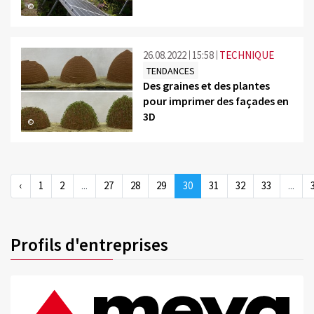
©
26.08.2022
15:58
TECHNIQUE
TENDANCES
Des graines et des plantes
pour imprimer des façades en
3D
©
‹
1
2
...
27
28
29
30
31
32
33
...
Profils d'entreprises