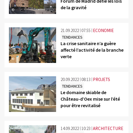
Forum de Madrid défie les lois
de la gravité
©
21.09.2022
07:55
ECONOMIE
TENDANCES
La crise sanitaire n’a guère
affecté l’activité de la branche
verte
©
20.09.2022
08:13
PROJETS
TENDANCES
Le domaine skiable de
Château-d’Oex mise sur l’été
pour être revitalisé
©
14.09.2022
10:23
ARCHITECTURE